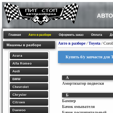
АВТО
Главная
Авто в разборе
Оформить заказ
Оплата
Д
Авто в разборе
/
Toyota
/
Corol
Машины в разборе
Acura
Купить б/у запчасти для T
Alfa Romeo
Audi
А
BMW
Амортизатор подвески
Chevrolet
Chrysler
Б
Бампер
Citroen
Бачок омывателя
Daewoo
Бачок расширительный