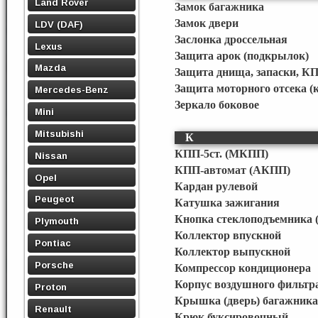
Land Rover
Замок багажника
Замок двери
LDV (DAF)
Заслонка дроссельная
Lexus
Защита арок (подкрылок)
Mazda
Защита днища, запаски, КП
Защита моторного отсека (
Mercedes-Benz
Зеркало боковое
Mini
Mitsubishi
К
КПП-5ст. (МКПП)
Nissan
КПП-автомат (АКПП)
Opel
Кардан рулевой
Peugeot
Катушка зажигания
Кнопка стеклоподъемника (
Plymouth
Коллектор впускной
Pontiac
Коллектор выпускной
Porsche
Компрессор кондиционера
Корпус воздушного фильтр
Proton
Крышка (дверь) багажника
Renault
Крюк буксировочный