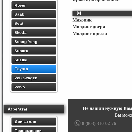
Rover
М
Saab
Маховик
Seat
Молдинг двери
Skoda
Молдинг крыла
Ssang Yong
Subaru
Suzuki
Toyota
Volkswagen
Volvo
Не нашли нужную Вам
Агрегаты
Вы може
Двигатели
8 (863) 310-02-76
Трансмиссии