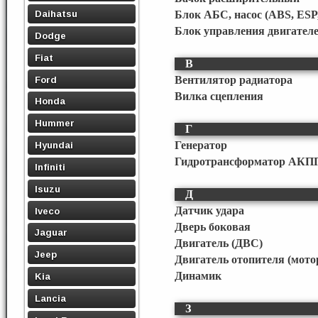
Daihatsu
Блок АБС, насос (ABS, ESP
Блок управления двигател
Dodge
Fiat
В
Ford
Вентилятор радиатора
Вилка сцепления
Honda
Hummer
Г
Генератор
Hyundai
Гидротрансформатор АКПП
Infiniti
Isuzu
Д
Датчик удара
Iveco
Дверь боковая
Jaguar
Двигатель (ДВС)
Jeep
Двигатель отопителя (мото
Динамик
Kia
Lancia
З