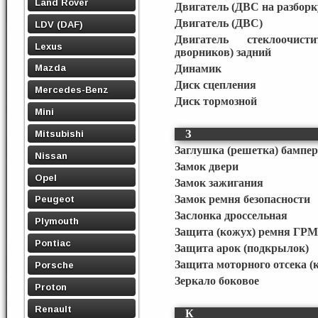
Land Rover
Двигатель (ДВС на разборк
Двигатель (ДВС)
LDV (DAF)
Двигатель стеклоочист
Lexus
дворников) задний
Mazda
Динамик
Диск сцепления
Mercedes-Benz
Диск тормозной
Mini
З
Mitsubishi
Заглушка (решетка) бампер
Nissan
Замок двери
Opel
Замок зажигания
Замок ремня безопасности
Peugeot
Заслонка дроссельная
Plymouth
Защита (кожух) ремня ГРМ
Pontiac
Защита арок (подкрылок)
Защита моторного отсека (
Porsche
Зеркало боковое
Proton
Renault
К