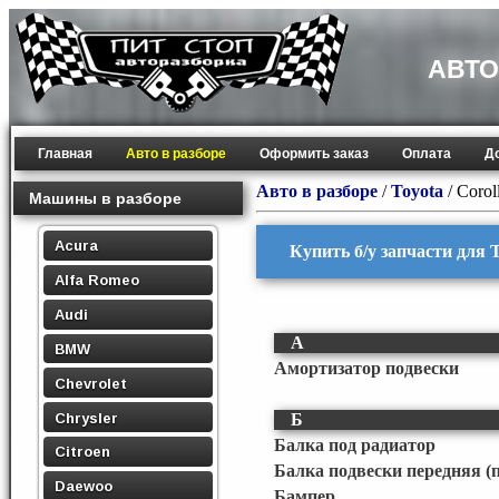
АВТО
Главная
Авто в разборе
Оформить заказ
Оплата
Д
Авто в разборе
/
Toyota
/
Corol
Машины в разборе
Acura
Купить б/у запчасти для T
Alfa Romeo
Audi
А
BMW
Амортизатор подвески
Chevrolet
Chrysler
Б
Балка под радиатор
Citroen
Балка подвески передняя (
Daewoo
Бампер