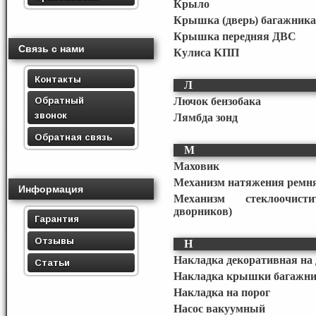
Крыло
Крышка (дверь) багажника
Крышка передняя ДВС
Связь с нами
Кулиса КПП
Контакты
Л
Обратный
Лючок бензобака
звонок
Лямбда зонд
Обратная связь
М
Маховик
Механизм натяжения ремня
Информация
Механизм стеклоочисти
дворников)
Гарантия
Отзывы
Н
Накладка декоративная на
Статьи
Накладка крышки багажник
Накладка на порог
Насос вакуумный