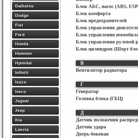
Daihatsu
Блок АБС, насос (ABS, ESP
Блок комфорта
Dodge
Блок предохранителей
Fiat
Блок управления двигател
Ford
Блок управления иммобила
Блок управления рулевой 
Honda
Блок цилиндров (Шорт бло
Hummer
В
Hyundai
Вентилятор радиатора
Infiniti
Isuzu
Г
Генератор
Iveco
Головка блока (ГБЦ)
Jaguar
Jeep
Д
Датчик положения распред
Kia
Датчик удара
Lancia
Дверь боковая