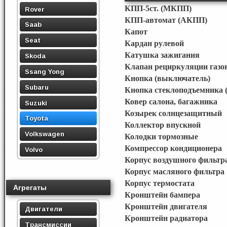
КПП-5ст. (МКПП)
Rover
КПП-автомат (АКПП)
Saab
Капот
Seat
Кардан рулевой
Катушка зажигания
Skoda
Клапан рециркуляции газо
Ssang Yong
Кнопка (выключатель)
Subaru
Кнопка стеклоподъемника (
Ковер салона, багажника
Suzuki
Козырек солнцезащитный
Toyota
Коллектор впускной
Volkswagen
Колодки тормозные
Компрессор кондиционера
Volvo
Корпус воздушного фильтр
Корпус масляного фильтра
Корпус термостата
Агрегаты
Кронштейн бампера
Кронштейн двигателя
Двигатели
Кронштейн радиатора
Трансмиссии