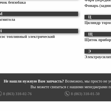
чок бензобака
Фонарь (задни
М
Ц
гнитола
Цилиндр торм
Н
Щ
сос топливный электрический
Щиток приборо
Э
Электроусили
Не нашли нужную Вам запчасть?
Возможно, мы просто не ус
Вы можете связаться с нашими менеджерами п
8 (863) 310-02-76
8 (863) 310-01-50