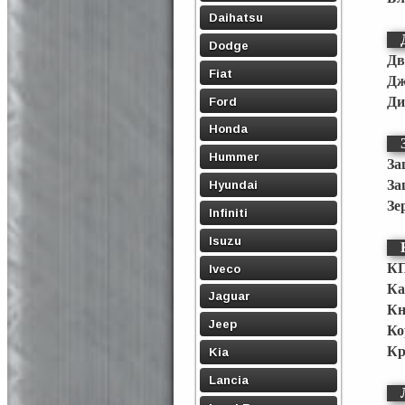
Daihatsu
Dodge
Дв
Fiat
Дж
Ford
Ди
Honda
Hummer
За
За
Hyundai
Зе
Infiniti
Isuzu
КП
Iveco
Ка
Jaguar
Кн
Jeep
Ко
Кр
Kia
Lancia