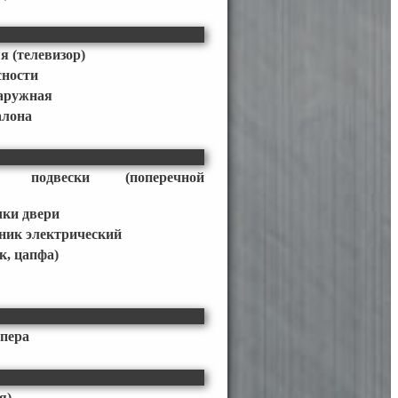
я (телевизор)
сности
наружная
алона
ор подвески (поперечной
чки двери
ник электрический
к, цапфа)
мпера
я)