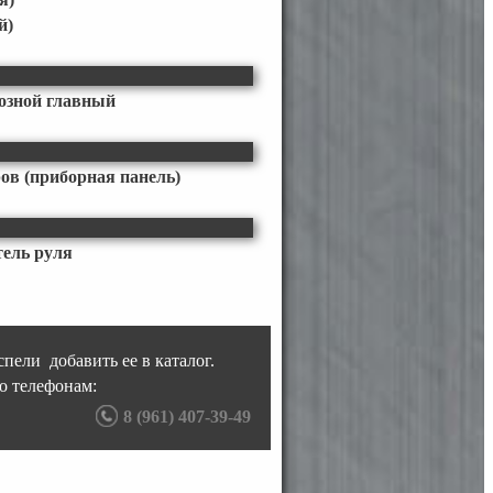
й)
озной главный
в (приборная панель)
тель руля
пели добавить ее в каталог.
о телефонам:
8 (961) 407-39-49