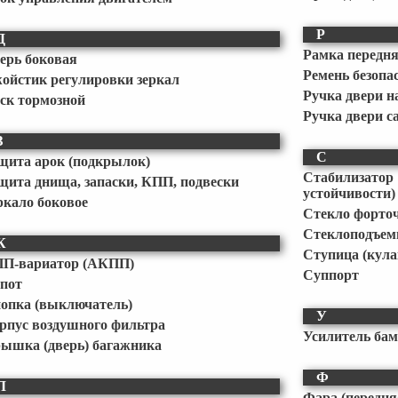
Р
Д
Рамка передня
ерь боковая
Ремень безопа
ойстик регулировки зеркал
Ручка двери 
ск тормозной
Ручка двери с
З
С
щита арок (подкрылок)
Стабилизат
щита днища, запаски, КПП, подвески
устойчивости)
ркало боковое
Стекло форто
Стеклоподъем
К
Ступица (кула
П-вариатор (АКПП)
Суппорт
пот
опка (выключатель)
У
рпус воздушного фильтра
Усилитель ба
ышка (дверь) багажника
Ф
Л
Фара (передня