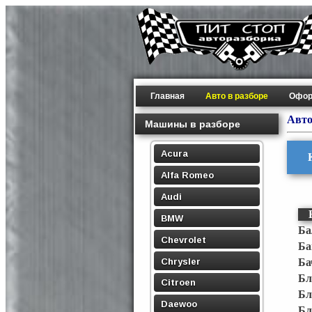
Главная
Авто в разборе
Офор
Авто
Машины в разборе
Acura
Alfa Romeo
Audi
BMW
Ба
Chevrolet
Ба
Chrysler
Ба
Бл
Citroen
Бл
Daewoo
Бл