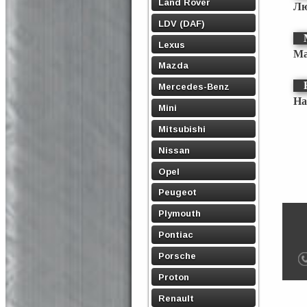
Land Rover
Лю
LDV (DAF)
Lexus
Ма
Mazda
Mercedes-Benz
На
Mini
Mitsubishi
Nissan
Opel
Peugeot
Plymouth
Pontiac
Porsche
Proton
Renault