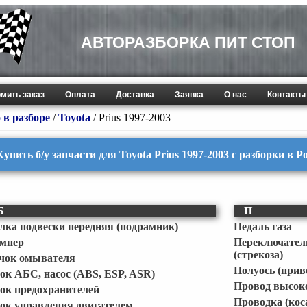
АВТОРАЗБОРКА ПИТ СТОП
мить заказ
Оплата
Доставка
Заявка
О нас
Контакты
 в разборе
/
Toyota
/
Prius 1997-2003
Купить б/у запчасти для Toyota Prius 1997-2003 с разборки в Р
Б
П
лка подвески передняя (подрамник)
Педаль газа
мпер
Переключате
(стрекоза)
чок омывателя
Полуось (прив
ок АБС, насос (ABS, ESP, ASR)
Провод высок
ок предохранителей
Проводка (кос
ок управления двигателем