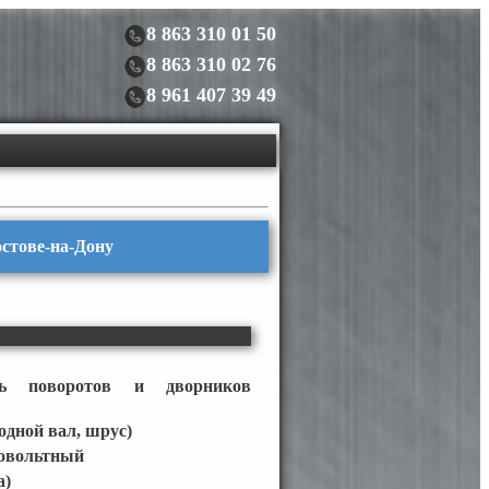
8 863 310 01 50
8 863 310 02 76
8 961 407 39 49
остове-на-Дону
ль поворотов и дворников
одной вал, шрус)
овольтный
а)