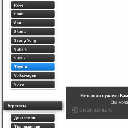
Rover
Saab
Seat
Skoda
Ssang Yong
Subaru
Suzuki
Toyota
Volkswagen
Volvo
Не нашли нужную Вам
Вы може
Агрегаты
8 (863) 310-02-76
Двигатели
Трансмиссии