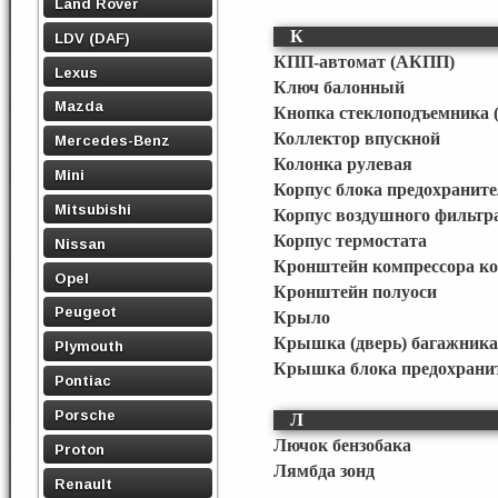
Land Rover
К
LDV (DAF)
КПП-автомат (АКПП)
Lexus
Ключ балонный
Mazda
Кнопка стеклоподъемника (
Коллектор впускной
Mercedes-Benz
Колонка рулевая
Mini
Корпус блока предохраните
Mitsubishi
Корпус воздушного фильтр
Корпус термостата
Nissan
Кронштейн компрессора к
Opel
Кронштейн полуоси
Peugeot
Крыло
Крышка (дверь) багажника
Plymouth
Крышка блока предохрани
Pontiac
Porsche
Л
Лючок бензобака
Proton
Лямбда зонд
Renault