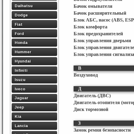
Daihatsu
Бачок омывателя
Бачок расширительный
Dodge
Блок АБС, насос (ABS, ESP
Fiat
Блок комфорта
Ford
Блок предохранителей
Блок управления дверьми
Honda
Блок управления двигател
Hummer
Блок управления сигнализ
Hyundai
В
Infiniti
Воздуховод
Isuzu
Д
Iveco
Двигатель (ДВС)
Jaguar
Двигатель отопителя (мото
Jeep
Диск тормозной
Kia
З
Lancia
Замок ремня безопасности