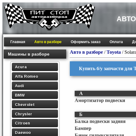
АВТО
Главная
Авто в разборе
Оформить заказ
Оплата
Д
Авто в разборе
/
Toyota
/
Solar
Машины в разборе
Acura
Купить б/у запчасти для T
Alfa Romeo
Audi
А
BMW
Амортизатор подвески
Chevrolet
Chrysler
Б
Балка подвески задняя
Citroen
Бампер
Daewoo
Бачок гидроусилителя