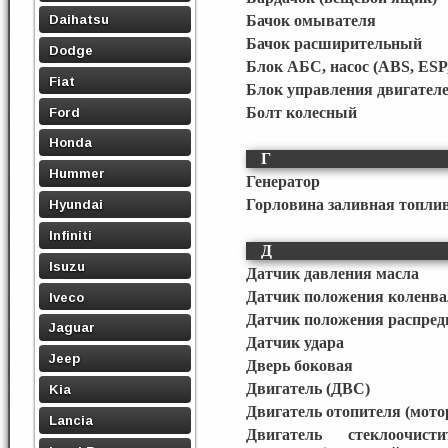
Daihatsu
Бачок омывателя
Бачок расширительный
Dodge
Блок АБС, насос (ABS, ESP
Fiat
Блок управления двигател
Ford
Болт колесный
Honda
Г
Hummer
Генератор
Горловина заливная топли
Hyundai
Infiniti
Д
Isuzu
Датчик давления масла
Датчик положения коленва
Iveco
Датчик положения распред
Jaguar
Датчик удара
Jeep
Дверь боковая
Двигатель (ДВС)
Kia
Двигатель отопителя (мото
Lancia
Двигатель стеклоочист