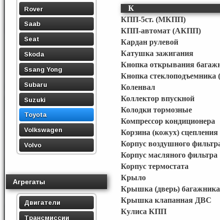
К
Rover
КПП-5ст. (МКПП)
Saab
КПП-автомат (АКПП)
Seat
Кардан рулевой
Катушка зажигания
Skoda
Кнопка открывания багаж
Ssang Yong
Кнопка стеклоподъемника (
Subaru
Коленвал
Коллектор впускной
Suzuki
Колодки тормозные
Toyota
Компрессор кондиционера
Volkswagen
Корзина (кожух) сцепления
Корпус воздушного фильтр
Volvo
Корпус масляного фильтра
Корпус термостата
Крыло
Агрегаты
Крышка (дверь) багажника
Крышка клапанная ДВС
Двигатели
Кулиса КПП
Трансмиссии