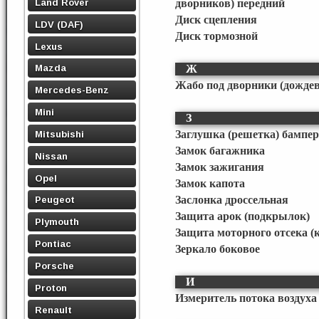
Land Rover
дворников) передний
Диск сцепления
LDV (DAF)
Диск тормозной
Lexus
Mazda
Ж
Жабо под дворники (дожде
Mercedes-Benz
Mini
З
Заглушка (решетка) бампер
Mitsubishi
Замок багажника
Nissan
Замок зажигания
Opel
Замок капота
Заслонка дроссельная
Peugeot
Защита арок (подкрылок)
Plymouth
Защита моторного отсека (
Pontiac
Зеркало боковое
Porsche
И
Proton
Измеритель потока воздуха 
Renault