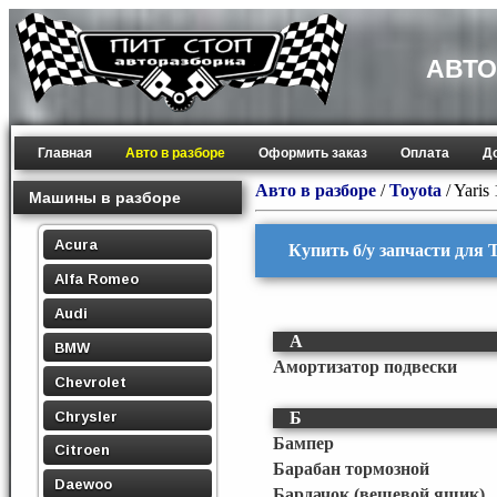
АВТО
Главная
Авто в разборе
Оформить заказ
Оплата
Д
Авто в разборе
/
Toyota
/
Yaris
Машины в разборе
Acura
Купить б/у запчасти для T
Alfa Romeo
Audi
А
BMW
Амортизатор подвески
Chevrolet
Chrysler
Б
Бампер
Citroen
Барабан тормозной
Daewoo
Бардачок (вещевой ящик)