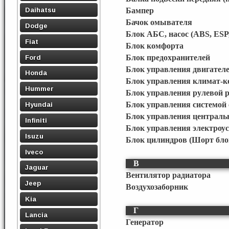
Daihatsu
Бампер
Бачок омывателя
Dodge
Блок АБС, насос (ABS, ESP
Fiat
Блок комфорта
Ford
Блок предохранителей
Блок управления двигател
Honda
Блок управления климат-к
Hummer
Блок управления рулевой 
Блок управления системой 
Hyundai
Блок управления централ
Infiniti
Блок управления электроу
Isuzu
Блок цилиндров (Шорт бло
Iveco
В
Jaguar
Вентилятор радиатора
Jeep
Воздухозаборник
Kia
Г
Lancia
Генератор