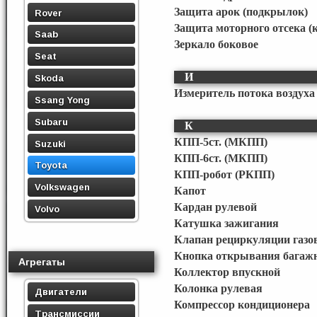
Защита арок (подкрылок)
Rover
Защита моторного отсека (
Saab
Зеркало боковое
Seat
И
Skoda
Измеритель потока воздуха 
Ssang Yong
Subaru
К
КПП-5ст. (МКПП)
Suzuki
КПП-6ст. (МКПП)
Toyota
КПП-робот (РКПП)
Volkswagen
Капот
Кардан рулевой
Volvo
Катушка зажигания
Клапан рециркуляции газо
Кнопка открывания багаж
Агрегаты
Коллектор впускной
Колонка рулевая
Двигатели
Компрессор кондиционера
Трансмиссии