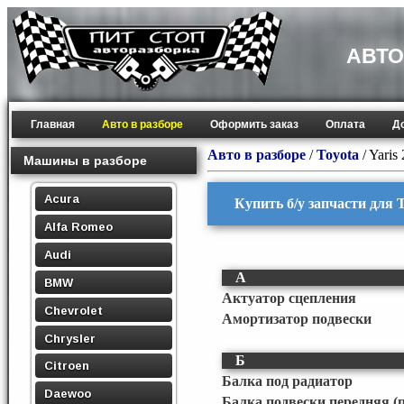
АВТО
Главная
Авто в разборе
Оформить заказ
Оплата
Д
Авто в разборе
/
Toyota
/
Yaris
Машины в разборе
Acura
Купить б/у запчасти для T
Alfa Romeo
Audi
А
BMW
Актуатор сцепления
Chevrolet
Амортизатор подвески
Chrysler
Б
Citroen
Балка под радиатор
Daewoo
Балка подвески передняя (