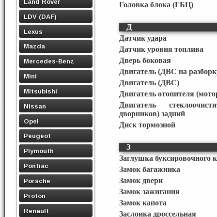
Land Rover
Головка блока (ГБЦ)
LDV (DAF)
Д
Lexus
Датчик удара
Mazda
Датчик уровня топлива
Дверь боковая
Mercedes-Benz
Двигатель (ДВС на разборк
Mini
Двигатель (ДВС)
Mitsubishi
Двигатель отопителя (мото
Двигатель стеклоочист
Nissan
дворников) задний
Opel
Диск тормозной
Peugeot
З
Plymouth
Заглушка буксировочного 
Pontiac
Замок багажника
Замок двери
Porsche
Замок зажигания
Proton
Замок капота
Renault
Заслонка дроссельная