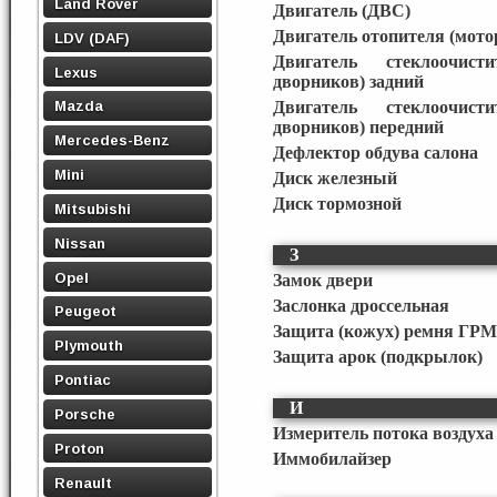
Land Rover
Двигатель (ДВС)
Двигатель отопителя (мото
LDV (DAF)
Двигатель стеклоочист
Lexus
дворников) задний
Mazda
Двигатель стеклоочист
дворников) передний
Mercedes-Benz
Дефлектор обдува салона
Mini
Диск железный
Диск тормозной
Mitsubishi
Nissan
З
Opel
Замок двери
Заслонка дроссельная
Peugeot
Защита (кожух) ремня ГРМ
Plymouth
Защита арок (подкрылок)
Pontiac
И
Porsche
Измеритель потока воздуха 
Proton
Иммобилайзер
Renault