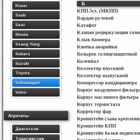
К
Rover
КПП-5ст. (МКПП)
Saab
Кардан рулевой
Seat
Катафот
Клапан рециркуляции газо
Skoda
Клык бампера
Ssang Yong
Кнопка аварийки
Subaru
Козырек солнцезащитный
Коленвал
Suzuki
Коллектор впускной
Toyota
Коллектор выпускной
Компрессор кондиционера
Volkswagen
Корпус воздушного фильтр
Volvo
Корпус масляного фильтра
Корпус термостата
Корректор фар
Агрегаты
Кронштейн (лапа креплени
Кронштейн КПП
Двигатели
Кронштейн балки подвески
Трансмиссии