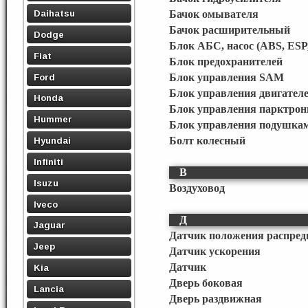
Daihatsu
Бачок омывателя
Бачок расширительный
Dodge
Блок АБС, насос (ABS, ESP
Fiat
Блок предохранителей
Ford
Блок управления SAM
Блок управления двигател
Honda
Блок управления парктро
Hummer
Блок управления подушкам
Болт колесный
Hyundai
Infiniti
В
Isuzu
Воздуховод
Iveco
Д
Jaguar
Датчик положения распред
Jeep
Датчик ускорения
Датчик
Kia
Дверь боковая
Lancia
Дверь раздвижная