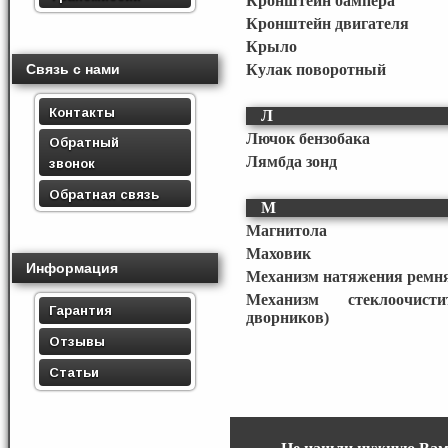
Кронштейн бампера
Кронштейн двигателя
Крыло
Связь с нами
Кулак поворотный
Контакты
Л
Лючок бензобака
Обратный
Лямбда зонд
звонок
Обратная связь
М
Магнитола
Маховик
Информация
Механизм натяжения ремня
Механизм стеклоочисти
Гарантия
дворников)
Отзывы
Статьи