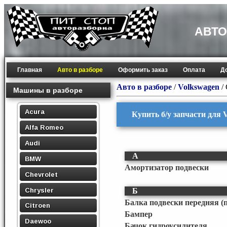
АВТО
Главная
Авто в разборе
Оформить заказ
Оплата
Д
Авто в разборе
/
Volkswagen
/
Машины в разборе
Acura
Купить б/у запчасти для 
Alfa Romeo
Audi
А
BMW
Амортизатор подвески
Chevrolet
Chrysler
Б
Балка подвески передняя (
Citroen
Бампер
Daewoo
Бачок гидроусилителя