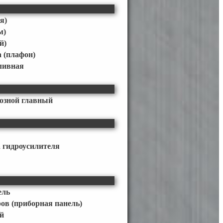
я)
м)
й)
 (плафон)
ливная
озной главный
 гидроусилителя
ель
ов (приборная панель)
й