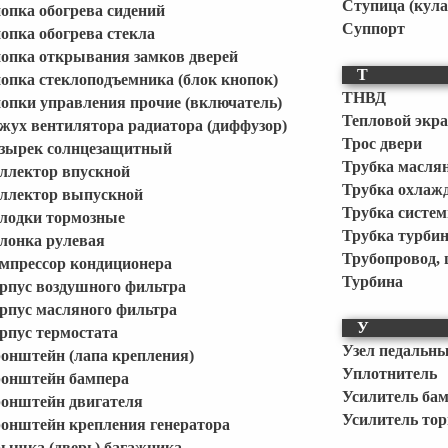
Ступица (кула
опка обогрева сидений
Суппорт
опка обогрева стекла
опка открывания замков дверей
Т
опка стеклоподъемника (блок кнопок)
ТНВД
опки управления прочие (включатель)
Тепловой экра
жух вентилятора радиатора (диффузор)
Трос двери
зырек солнцезащитный
Трубка масля
ллектор впускной
Трубка охлаж
ллектор выпускной
Трубка систе
лодки тормозные
Трубка турби
лонка рулевая
Трубопровод,
мпрессор кондиционера
Турбина
рпус воздушного фильтра
рпус масляного фильтра
У
рпус термостата
Узел педальны
онштейн (лапа крепления)
Уплотнитель
онштейн бампера
Усилитель ба
онштейн двигателя
Усилитель то
онштейн крепления генератора
ышка (дверь) багажника