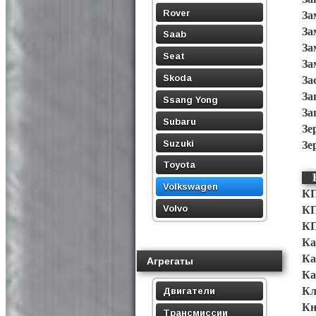
Rover
За
За
Saab
За
Seat
За
Skoda
За
За
Ssang Yong
За
Subaru
Зе
Suzuki
Зе
Toyota
Volkswagen
КП
Volvo
КП
КП
Ка
Ка
Агрегаты
Ка
Кл
Двигатели
Кн
Трансмиссии