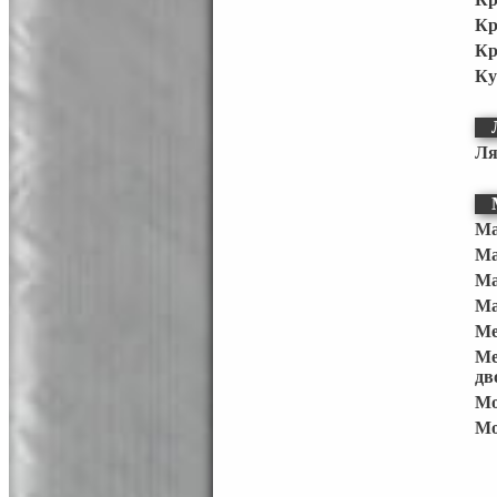
Кр
Кр
Ку
Ля
Ма
Ма
Ма
Ма
Ме
Ме
дв
Мо
Мо