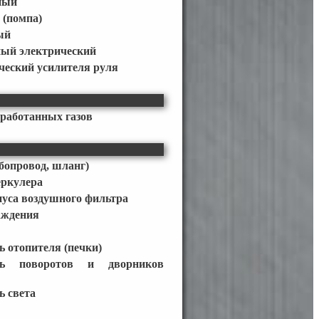
ный
 (помпа)
ый
ный электрический
ческий усилителя руля
работанных газов
бопровод, шланг)
еркулера
пуса воздушного фильтра
аждения
 отопителя (печки)
ль поворотов и дворников
ь света