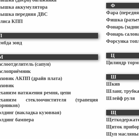
Ф
ышка аккумулятора
Фара (передня
ышка передняя ДВС
Фишка (разъе
лиса КПП
Фонарь (задни
Фонарь салона
Л
Форсунка топ
мбда зонд
Ц
М
Цилиндр торм
слоотделитель (сапун)
слоприёмник
Ш
ховик АКПП (драйв плата)
Шкив
ховик
Шланг, трубка
ханизм натяжения ремня, цепи
Шлейф руля
ханизм стеклоочистителя (трапеция
орников)
лдинг (накладка кузовная)
Щ
лдинг бампера
Щеткодержат
Щиток прибор
Щуп масляны