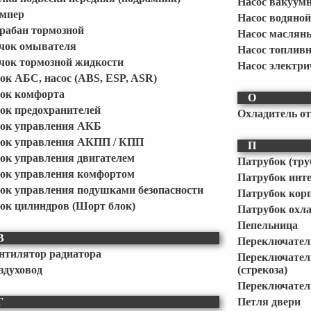
Насос вакуум
мпер
Насос водяной
рабан тормозной
Насос маслян
чок омывателя
Насос топлив
чок тормозной жидкости
Насос электри
ок АБС, насос (ABS, ESP, ASR)
ок комфорта
О
ок предохранителей
Охладитель от
ок управления АКБ
ок управления АКПП / КПП
П
ок управления двигателем
Патрубок (тру
ок управления комфортом
Патрубок инт
ок управления подушками безопасности
Патрубок кор
ок цилиндров (Шорт блок)
Патрубок охл
Пепельница
В
Переключатель
нтилятор радиатора
Переключате
здуховод
(стрекоза)
Переключател
Г
Петля двери