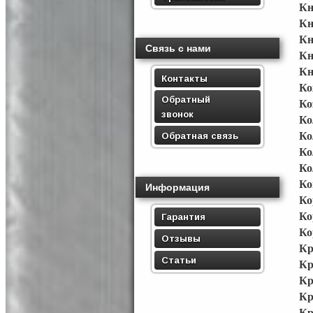
Кн
Кн
Кн
Связь с нами
Кн
Кн
Контакты
Ко
Обратный
Ко
звонок
Ко
Обратная связь
Ко
Ко
Ко
Ко
Информация
Ко
Ко
Гарантия
Ко
Отзывы
Кр
Статьи
Кр
Кр
Кр
Кр