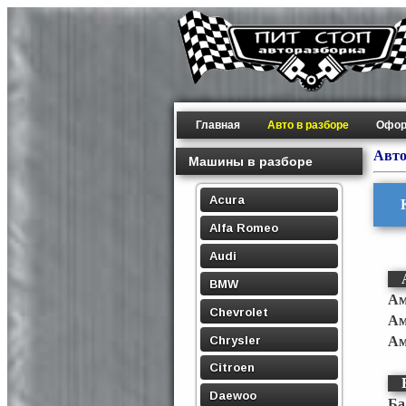
Главная
Авто в разборе
Офор
Авто
Машины в разборе
Acura
Alfa Romeo
Audi
BMW
Ам
Chevrolet
Ам
Chrysler
Ам
Citroen
Daewoo
Ба