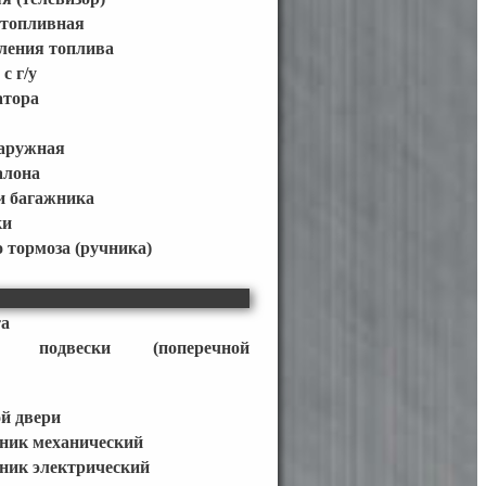
 топливная
ления топлива
с г/у
атора
наружная
алона
 багажника
ки
 тормоза (ручника)
та
ор подвески (поперечной
й двери
ник механический
ник электрический