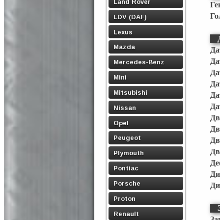
Land Rover
Ге
Го
LDV (DAF)
Lexus
Mazda
Да
Да
Mercedes-Benz
Да
Mini
Да
Mitsubishi
Да
Да
Nissan
Дв
Opel
Дв
Peugeot
Дв
Дв
Plymouth
Де
Pontiac
Ди
Porsche
Ди
Proton
Renault
За