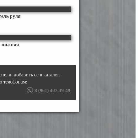
тель руля
а нижняя
пели добавить ее в каталог.
о телефонам:
8 (961) 407-39-49