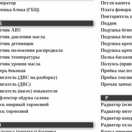
нератор
Петля капота
ловка блока (ГБЦ)
Плата фонаря
Повторитель 
Д
Поддон
тчик ABS
Подушка безоп
тчик давления масла
Подушка безоп
тчик детонации
Подушка кре
тчик положения распредвала
Подушка креп
тчик температуры
Полка багажн
тчик уровня масла
Полуось (прив
ерь боковая
Пробка масло
игатель (ДВС на разборку)
Пробка топлив
игатель (ДВС)
Прочая запчас
игатель (насос) омывателя
флектор обдува салона
Р
ск опорный тормозной
Радиатор (осн
ск тормозной
Радиатор инт
Радиатор кон
З
Радиатор охл
глушка (решетка) бампера
Рамка передня