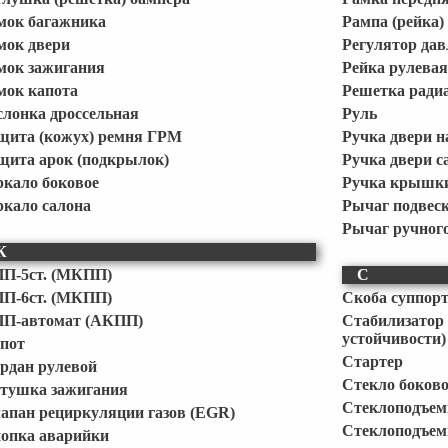
мок багажника
Рампа (рейка)
мок двери
Регулятор дав
мок зажигания
Рейка рулевая 
мок капота
Решетка ради
слонка дроссельная
Руль
щита (кожух) ремня ГРМ
Ручка двери 
щита арок (подкрылок)
Ручка двери с
ркало боковое
Ручка крышки
ркало салона
Рычаг подвес
Рычаг ручного
К
П-5ст. (МКПП)
С
П-6ст. (МКПП)
Скоба суппор
П-автомат (АКПП)
Стабилизат
устойчивости)
пот
Стартер
рдан рулевой
Стекло боково
тушка зажигания
Стеклоподъем
апан рециркуляции газов (EGR)
Стеклоподъем
опка аварийки