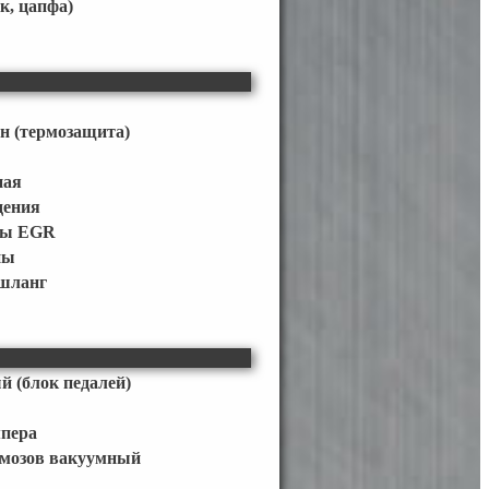
к, цапфа)
н (термозащита)
ная
дения
мы EGR
ны
 шланг
й (блок педалей)
мпера
рмозов вакуумный