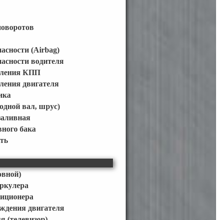
поворотов
асности (Airbag)
асности водителя
пления КПП
ления двигателя
ика
одной вал, шрус)
заливная
ного бака
ть
овной)
еркулера
диционера
аждения двигателя
я (телевизор)