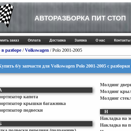
АВТОРАЗБОРКА ПИТ СТОП
мить заказ
Оплата
Доставка
Заявка
О нас
Контакты
 в разборе
/
Volkswagen
/
Polo 2001-2005
Купить б/у запчасти для Volkswagen Polo 2001-2005 с разборки
Молдинг двер
А
Молдинг кры
ортизатор капота
Молдинг стекл
ортизатор крышки багажника
ортизатор подвески
Н
Накладка на з
Б
Накладка на п
лка подвески передняя (подрамник)