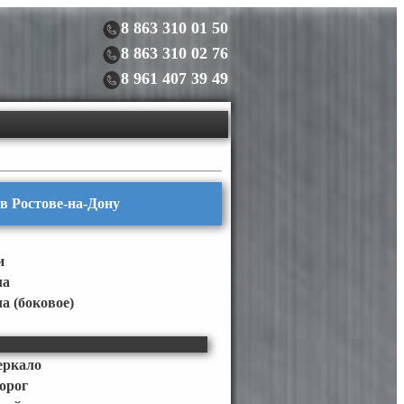
8 863 310 01 50
8 863 310 02 76
8 961 407 39 49
 в Ростове-на-Дону
и
ла
а (боковое)
еркало
орог