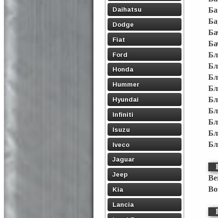
Daihatsu
Ба
Ба
Dodge
Ба
Fiat
Ба
Ford
Бл
Бл
Honda
Бл
Hummer
Бл
Бл
Hyundai
Бл
Infiniti
Бл
Isuzu
Бл
Бл
Iveco
Jaguar
Jeep
Ве
Во
Kia
Lancia