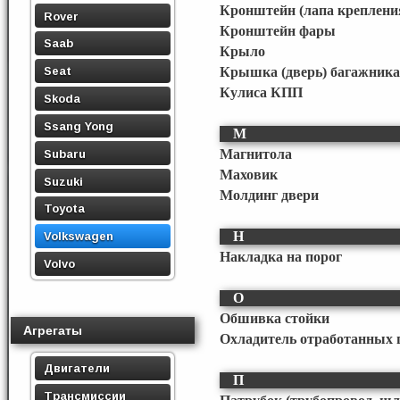
Кронштейн (лапа креплени
Rover
Кронштейн фары
Saab
Крыло
Seat
Крышка (дверь) багажника
Кулиса КПП
Skoda
Ssang Yong
М
Subaru
Магнитола
Маховик
Suzuki
Молдинг двери
Toyota
Н
Volkswagen
Накладка на порог
Volvo
О
Обшивка стойки
Агрегаты
Охладитель отработанных 
Двигатели
П
Трансмиссии