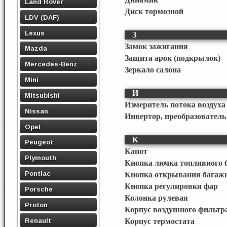
Land Rover
Диск тормозной
LDV (DAF)
Lexus
З
Замок зажигания
Mazda
Защита арок (подкрылок)
Mercedes-Benz
Зеркало салона
Mini
И
Mitsubishi
Измеритель потока воздуха 
Nissan
Инвертор, преобразовател
Opel
К
Peugeot
Капот
Plymouth
Кнопка лючка топливного 
Pontiac
Кнопка открывания багаж
Кнопка регулировки фар
Porsche
Колонка рулевая
Proton
Корпус воздушного фильтр
Renault
Корпус термостата