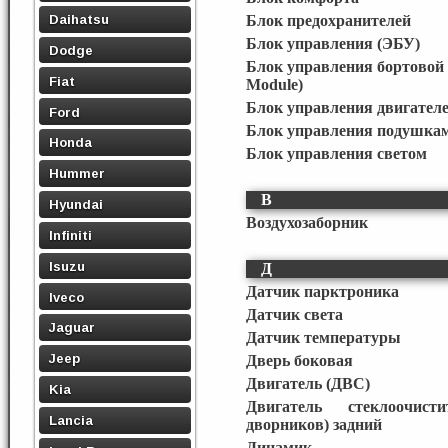
Daihatsu
Блок предохранителей
Блок управления (ЭБУ)
Dodge
Блок управления бортовой 
Fiat
Module)
Блок управления двигател
Ford
Блок управления подушкам
Honda
Блок управления светом
Hummer
В
Hyundai
Воздухозаборник
Infiniti
Isuzu
Д
Датчик парктроника
Iveco
Датчик света
Jaguar
Датчик температуры
Jeep
Дверь боковая
Двигатель (ДВС)
Kia
Двигатель стеклоочист
Lancia
дворников) задний
Динамик