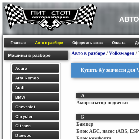
АВТО
Главная
Авто в разборе
Оформить заказ
Оплата
Д
Авто в разборе
/
Volkswagen
/
Машины в разборе
Acura
Купить б/у запчасти для 
Alfa Romeo
Audi
А
BMW
Амортизатор подвески
Chevrolet
Chrysler
Б
Бампер
Citroen
Блок АБС, насос (ABS, ESP
Daewoo
Блок комфорта