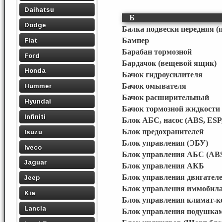
Daihatsu
Б
Dodge
Балка подвески передняя (
Fiat
Бампер
Барабан тормозной
Ford
Бардачок (вещевой ящик)
Honda
Бачок гидроусилителя
Бачок омывателя
Hummer
Бачок расширительный
Hyundai
Бачок тормозной жидкости
Infiniti
Блок АБС, насос (ABS, ESP
Блок предохранителей
Isuzu
Блок управления (ЭБУ)
Iveco
Блок управления АБС (ABS
Jaguar
Блок управления АКБ
Блок управления двигател
Jeep
Блок управления иммобила
Kia
Блок управления климат-к
Lancia
Блок управления подушкам