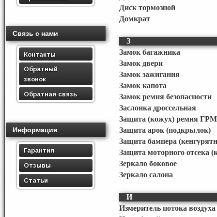
Диск тормозной
Домкрат
Связь с нами
З
Замок багажника
Контакты
Замок двери
Обратный
Замок зажигания
звонок
Замок капота
Обратная связь
Замок ремня безопасности
Заслонка дроссельная
Защита (кожух) ремня ГРМ
Информация
Защита арок (подкрылок)
Защита бампера (кенгурятн
Гарантия
Защита моторного отсека (
Зеркало боковое
Отзывы
Зеркало салона
Статьи
И
Измеритель потока воздуха 