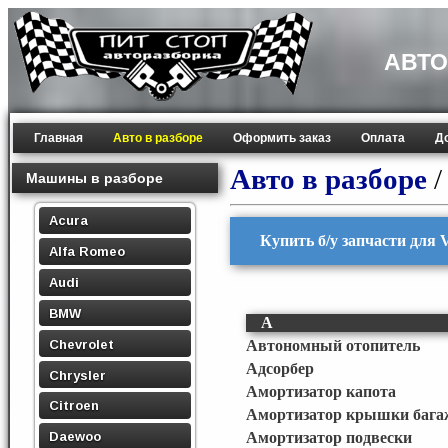
АВТО
Главная
Авто в разборе
Оформить заказ
Оплата
Д
Авто в разборе
Машины в разборе
Acura
Купить б/у запчасти для V
Alfa Romeo
Audi
BMW
А
Chevrolet
Автономный отопитель
Адсорбер
Chrysler
Амортизатор капота
Citroen
Амортизатор крышки бага
Daewoo
Амортизатор подвески