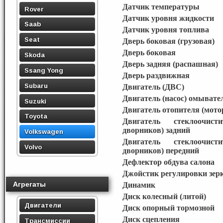
Датчик температуры
Rover
Датчик уровня жидкости
Saab
Датчик уровня топлива
Seat
Дверь боковая (грузовая)
Дверь боковая
Skoda
Дверь задняя (распашная)
Ssang Yong
Дверь раздвижная
Subaru
Двигатель (ДВС)
Двигатель (насос) омывате
Suzuki
Двигатель отопителя (мото
Toyota
Двигатель стеклоочист
дворников) задний
Volkswagen
Двигатель стеклоочист
Volvo
дворников) передний
Дефлектор обдува салона
Джойстик регулировки зер
Агрегаты
Динамик
Диск колесный (литой)
Двигатели
Диск опорный тормозной
Диск сцепления
Трансмиссии