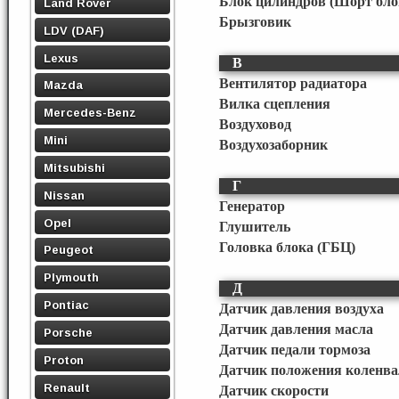
Блок цилиндров (Шорт бло
Land Rover
Брызговик
LDV (DAF)
Lexus
В
Вентилятор радиатора
Mazda
Вилка сцепления
Mercedes-Benz
Воздуховод
Mini
Воздухозаборник
Mitsubishi
Г
Nissan
Генератор
Opel
Глушитель
Головка блока (ГБЦ)
Peugeot
Plymouth
Д
Pontiac
Датчик давления воздуха
Датчик давления масла
Porsche
Датчик педали тормоза
Proton
Датчик положения коленва
Renault
Датчик скорости