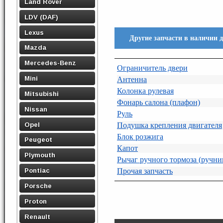
Land Rover
LDV (DAF)
Lexus
Другие запчасти в наличии 
Mazda
Mercedes-Benz
Ограничитель двери
Mini
Антенна
Колонка рулевая
Mitsubishi
Фонарь салона (плафон)
Nissan
Руль
Opel
Подушка крепления двигателя
Блок розжига
Peugeot
Капот
Plymouth
Рычаг ручного тормоза (ручни
Pontiac
Прочая запчасть
Porsche
Proton
Renault