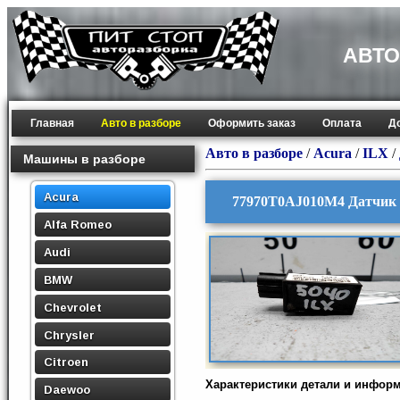
АВТО
Главная
Авто в разборе
Оформить заказ
Оплата
Д
Авто в разборе
/
Acura
/
ILX
/
Машины в разборе
Acura
77970T0AJ010M4 Датчик у
Alfa Romeo
Audi
BMW
Chevrolet
Chrysler
Citroen
Характеристики детали и инфор
Daewoo