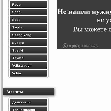
Rover
Не нашли нужну
Saab
не у
Seat
Вы можете 
Skoda
Ssang Yong
Subaru
8 (863) 310-02-76
Suzuki
Toyota
Volkswagen
Volvo
Агрегаты
Двигатели
Трансмиссии