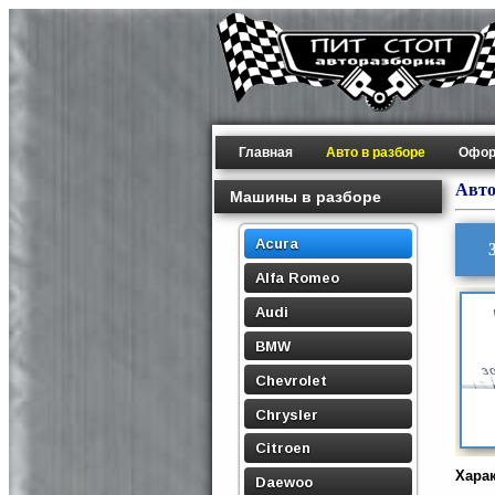
Главная
Авто в разборе
Офор
Авто
Машины в разборе
Acura
Alfa Romeo
Audi
BMW
Chevrolet
Chrysler
Citroen
Хара
Daewoo