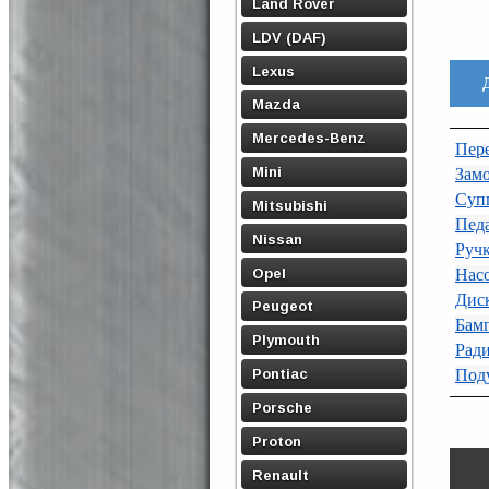
Land Rover
LDV (DAF)
Lexus
Mazda
Mercedes-Benz
Пере
Mini
Зам
Суп
Mitsubishi
Педа
Nissan
Ручк
Opel
Нас
Дис
Peugeot
Бам
Plymouth
Ради
Pontiac
Поду
Porsche
Proton
Renault