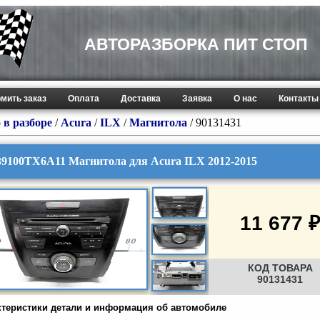
АВТОРАЗБОРКА ПИТ СТОП
мить заказ
Оплата
Доставка
Заявка
О нас
Контакты
 в разборе
/
Acura
/
ILX
/
Магнитола
/ 90131431
39100TX6A11 Магнитола для Acura ILX 2012-2015
11 677 ₽
КОД ТОВАРА
90131431
ктеристики детали и информация об автомобиле