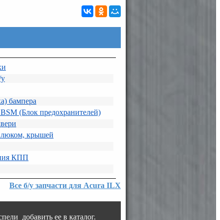
ки
/у
а) бампера
 BSM (Блок предохранителей)
двери
 люком, крышей
ния КПП
Все б/у запчасти для Acura ILX
пели добавить ее в каталог.