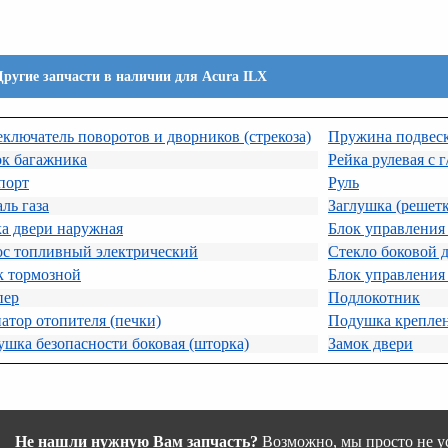
Другие запчасти в наличии для Acura ILX
ключатель поворотов и дворников (стрекоза)
Пружина подвес
ок багажника
Рейка рулевая с г
порт
Руль
ль газа
Заглушка (решетк
а двери наружная
Блок управления
ос топливный электрический
Стекло боковой 
к тормозной
Блок управления
пер
Подлокотник
атор отопителя (печки)
Подушка крепле
шка безопасности боковая (шторка)
Замок двери
Не нашли нужную Вам запчасть?
Возможно, мы просто не ус