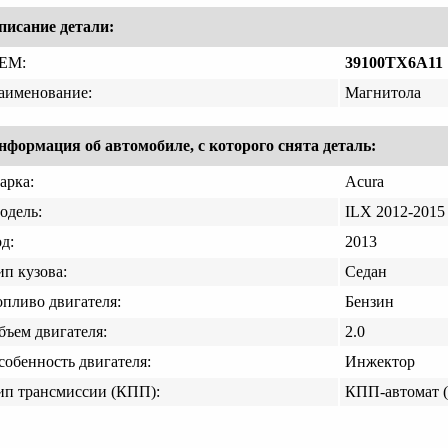
писание детали:
EM:
39100TX6A11
аименование:
Магнитола
нформация об автомобиле, с которого снята деталь:
арка:
Acura
одель:
ILX 2012-2015
д:
2013
ип кузова:
Седан
опливо двигателя:
Бензин
бъем двигателя:
2.0
собенность двигателя:
Инжектор
ип трансмиссии (КПП):
КПП-автомат