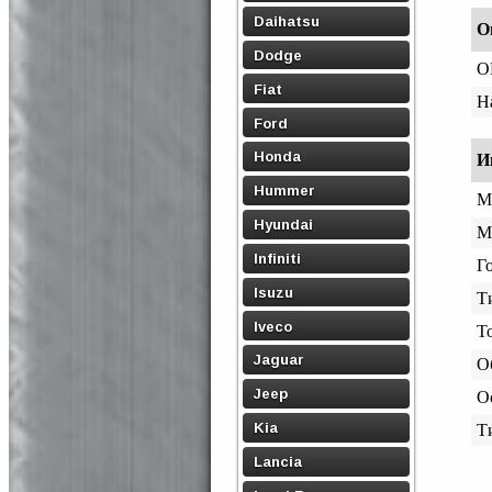
Daihatsu
О
Dodge
O
Fiat
Н
Ford
Honda
И
Hummer
М
Hyundai
М
Infiniti
Го
Isuzu
Т
Iveco
Т
Jaguar
О
Jeep
О
Kia
Т
Lancia