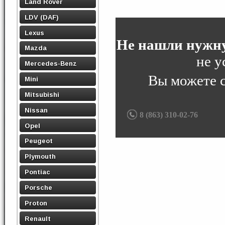
Land Rover
LDV (DAF)
Lexus
Не нашли нужну
Mazda
не у
Mercedes-Benz
Вы можете 
Mini
Mitsubishi
Nissan
8 (863) 310-02-76
Opel
Peugeot
Plymouth
Pontiac
Porsche
Proton
Renault