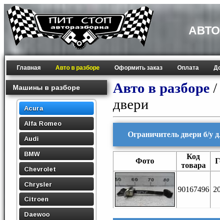
АВТО
Главная
Авто в разборе
Оформить заказ
Оплата
Д
Авто в разборе
Машины в разборе
двери
Acura
Alfa Romeo
Ограничитель двери б/у д
Audi
BMW
Код
Фото
Г
товара
Chevrolet
Chrysler
90167496
2
Citroen
Daewoo