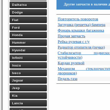
Другие запчасти в наличии 
Daihatsu
Dodge
Повторитель поворотов
Fiat
Заглушка (решетка) бампера
Ford
Фонарь крышки багажника
Honda
Прочая запчасть
Рейка рулевая с г/у
Hummer
Радиатор отопителя (печки)
Hyundai
Стабилизатор подвеск
устойчивости)
Infiniti
Кардан рулевой
Isuzu
Механизм стеклоочисти
дворников)
Iveco
Педаль газа
Jaguar
Jeep
Kia
Lancia