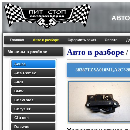
АВТО
Главная
Авто в разборе
Оформить заказ
Оплата
Д
Авто в разборе
Машины в разборе
Acura
38387TZ5A010M1,A2C3282
Alfa Romeo
Audi
BMW
Chevrolet
Chrysler
Citroen
Daewoo