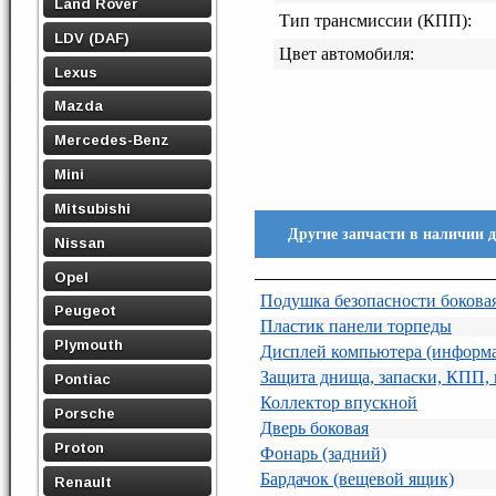
Land Rover
Тип трансмиссии (КПП):
LDV (DAF)
Цвет автомобиля:
Lexus
Mazda
Mercedes-Benz
Mini
Mitsubishi
Другие запчасти в наличии 
Nissan
Opel
Подушка безопасности боковая
Peugeot
Пластик панели торпеды
Plymouth
Дисплей компьютера (информ
Защита днища, запаски, КПП,
Pontiac
Коллектор впускной
Porsche
Дверь боковая
Proton
Фонарь (задний)
Бардачок (вещевой ящик)
Renault