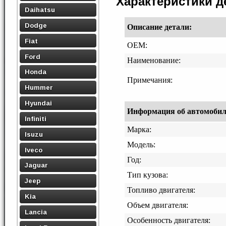
Характеристики 
Daihatsu
Dodge
Описание детали:
Fiat
OEM:
Ford
Наименование:
Honda
Примечания:
Hummer
Hyundai
Информация об автомобиле,
Infiniti
Марка:
Isuzu
Модель:
Iveco
Год:
Jaguar
Тип кузова:
Jeep
Топливо двигателя:
Kia
Объем двигателя:
Lancia
Особенность двигателя: