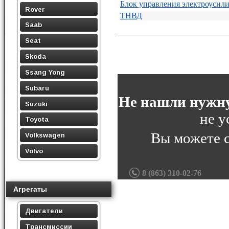
Блок управления электроусили
Rover
ТНВД
Saab
Seat
Skoda
Ssang Yong
Subaru
Не нашли нужну
Suzuki
не у
Toyota
Вы можете 
Volkswagen
Volvo
8 (863) 310-02-76
Агрегаты
Двигатели
Трансмиссии