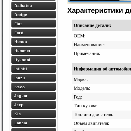
Daihatsu
Характеристики 
Dodge
Fiat
Описание детали:
Ford
OEM:
Honda
Наименование:
Hummer
Примечания:
Hyundai
Информация об автомобиле,
Infiniti
Isuzu
Марка:
Iveco
Модель:
Jaguar
Год:
Jeep
Тип кузова:
Kia
Топливо двигателя:
Lancia
Объем двигателя: