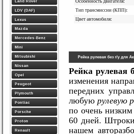
Land Rover
Особенность двигателя:
Тип трансмиссии (КПП):
LDV (DAF)
Цвет автомобиля:
Lexus
Mazda
Mercedes-Benz
Mini
Mitsubishi
Рейка рулевая без г/у для А
Nissan
Рейка рулевая б
Opel
изменения напра
Peugeot
передних управ
Plymouth
любую
рулевую р
Pontiac
по очень низким 
Porsche
60 дней. Штрок
Proton
нашем авторазбо
Renault