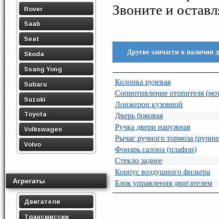
Звоните и остав
Rover
Saab
Seat
Другие запчасти в наличии 
Skoda
Ssang Yong
Колонка рулевая
Subaru
Сопротивление отопителя (мо
Suzuki
Лонжерон кузовной
Toyota
Дверь боковая
Ручка двери наружная
Volkswagen
Рычаг ручного тормоза (ручни
Volvo
Фонарь салона (плафон)
Стекло заднее
Корпус воздушного фильтра
Агрегаты
Блок управления двигателем
Двигатели
Трансмиссии