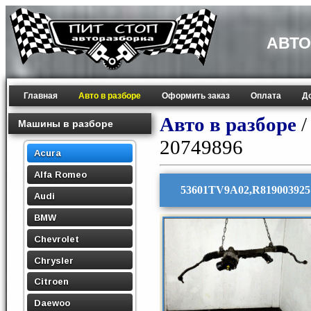
АВТО
Главная
Авто в разборе
Оформить заказ
Оплата
Д
Авто в разборе
Машины в разборе
20749896
Acura
Alfa Romeo
53601TV9A02,R819003925 Р
Audi
BMW
Chevrolet
Chrysler
Citroen
Daewoo