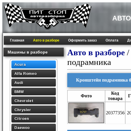
АВТО
Главная
Авто в разборе
Оформить заказ
Оплата
Д
Авто в разборе
Машины в разборе
подрамника
Acura
Alfa Romeo
Кронштейн подрамника б/
Audi
BMW
Код
Фото
Г
товара
Chevrolet
Chrysler
20377356
2
Citroen
Daewoo