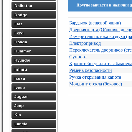
Другие запчасти в наличии 
Daihatsu
Dodge
Бардачок (вещевой ящик)
Fiat
Дверная карта (Обшивка двери
Ford
Измеритель потока воздуха (р
Honda
Электропривод
Переключатель дворников (сте
Hummer
Суппорт
Hyundai
Кронштейн усилителя бампер
Infiniti
Ремень безопасности
Ручка открывания капота
Isuzu
Молдинг стекла (боковое)
Iveco
Jaguar
Jeep
Kia
Lancia