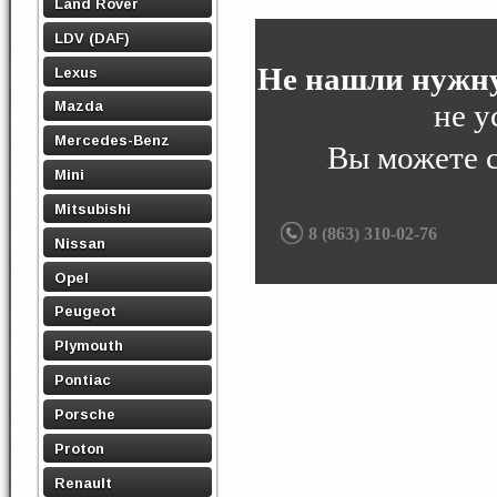
Land Rover
LDV (DAF)
Не нашли нужну
Lexus
не у
Mazda
Mercedes-Benz
Вы можете 
Mini
Mitsubishi
8 (863) 310-02-76
Nissan
Opel
Peugeot
Plymouth
Pontiac
Porsche
Proton
Renault