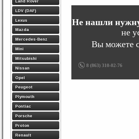
Land Rover
LDV (DAF)
Не нашли нужну
Lexus
не у
Mazda
Mercedes-Benz
Вы можете 
Mini
Mitsubishi
8 (863) 310-02-76
Nissan
Opel
Peugeot
Plymouth
Pontiac
Porsche
Proton
Renault