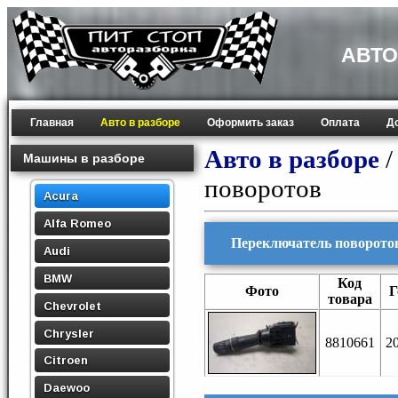
АВТО
Главная
Авто в разборе
Оформить заказ
Оплата
Д
Авто в разборе
Машины в разборе
поворотов
Acura
Alfa Romeo
Переключатель поворотов
Audi
BMW
Код
Фото
Г
товара
Chevrolet
Chrysler
8810661
2
Citroen
Daewoo