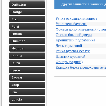
Другие запчасти в наличии 
Daihatsu
Dodge
Ручка открывания капота
Fiat
Усилитель бампера
Ford
Фонарь дополнительный (стоп
Honda
Стекло боковой двери
Кронштейн подрамника
Hummer
Диск тормозной
Hyundai
Рейка рулевая без г/у
Infiniti
Пластик кузовной
Фонарь (задний)
Isuzu
Крышка блока предохранител
Iveco
Jaguar
Jeep
Kia
Lancia