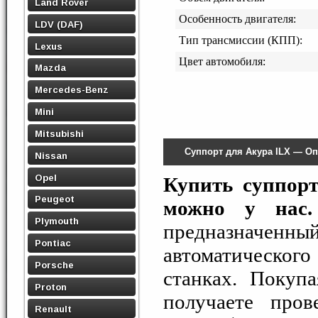
Land Rover
Особенность двигателя:
LDV (DAF)
Тип трансмиссии (КПП):
Lexus
Цвет автомобиля:
Mazda
Mercedes-Benz
Mini
Mitsubishi
Суппорт для Акура ILX — О
Nissan
Opel
Купить суппорт
Peugeot
можно у нас.
Plymouth
предназначенн
Pontiac
автоматического
Porsche
станках. Покуп
Proton
получаете про
Renault