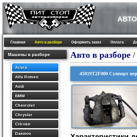
АВТО
Главная
Авто в разборе
Оформить заказ
Оплата
Д
Авто в разборе
Машины в разборе
Acura
45019T2F000 Суппорт пер
Alfa Romeo
Audi
BMW
Chevrolet
Chrysler
Citroen
Daewoo
Характеристики 