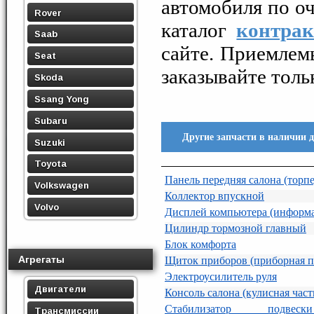
автомобиля по оч
Rover
каталог
контрак
Saab
сайте. Приемлем
Seat
заказывайте толь
Skoda
Ssang Yong
Subaru
Другие запчасти в наличии 
Suzuki
Toyota
Панель передняя салона (торпе
Volkswagen
Коллектор впускной
Volvo
Дисплей компьютера (информ
Цилиндр тормозной главный
Блок комфорта
Агрегаты
Щиток приборов (приборная п
Электроусилитель руля
Двигатели
Консоль салона (кулисная част
Стабилизатор подвеск
Трансмиссии