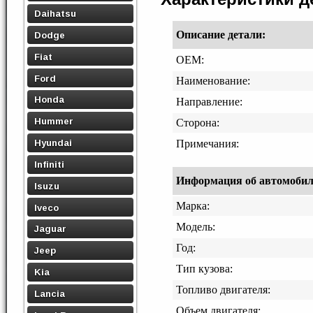
Daihatsu
Описание детали:
Dodge
Fiat
OEM:
Ford
Наименование:
Honda
Направление:
Hummer
Сторона:
Hyundai
Примечания:
Infiniti
Информация об автомобиле,
Isuzu
Марка:
Iveco
Модель:
Jaguar
Год:
Jeep
Тип кузова:
Kia
Топливо двигателя:
Lancia
Объем двигателя: