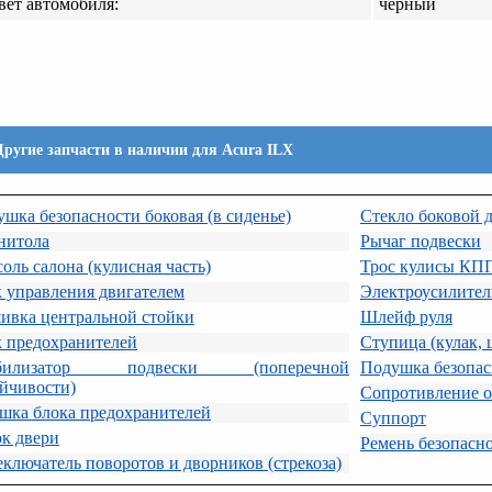
вет автомобиля:
черный
Другие запчасти в наличии для Acura ILX
шка безопасности боковая (в сиденье)
Стекло боковой 
нитола
Рычаг подвески
оль салона (кулисная часть)
Трос кулисы КП
 управления двигателем
Электроусилител
ивка центральной стойки
Шлейф руля
к предохранителей
Ступица (кулак, 
абилизатор подвески (поперечной
Подушка безопас
йчивости)
Сопротивление о
шка блока предохранителей
Суппорт
к двери
Ремень безопасн
ключатель поворотов и дворников (стрекоза)