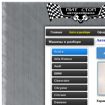
Главная
Авто в разборе
Офор
Авто
Машины в разборе
Acura
Alfa Romeo
Audi
BMW
Chevrolet
Chrysler
Citroen
Хара
Daewoo