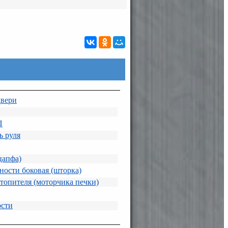
двери
П
ь руля
цапфа)
ности боковая (шторка)
топителя (моторчика печки)
ости