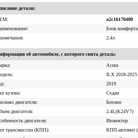
писание детали:
EM:
a2c16170400
аименование:
Блок комфорта
римечания:
2.4л
нформация об автомобиле, с которого снята деталь:
арка:
Acura
одель:
ILX 2018-2025
д:
2019
ип кузова:
Седан
опливо двигателя:
Бензин
бъем двигателя:
2.4L(K24V7)
собенность двигателя:
Инжектор
ип трансмиссии (КПП):
КПП-автомат