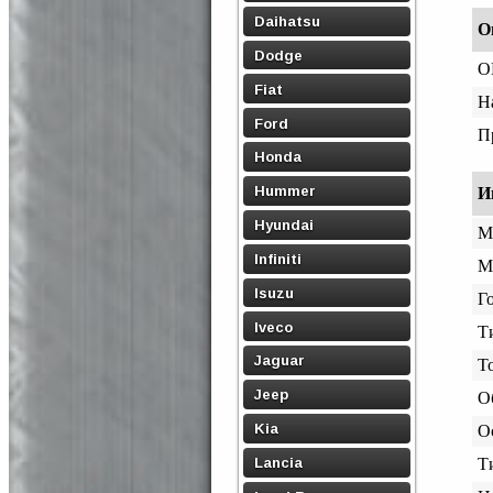
Daihatsu
О
Dodge
O
Fiat
Н
Ford
П
Honda
Hummer
И
Hyundai
М
Infiniti
М
Isuzu
Го
Iveco
Т
Jaguar
Т
Jeep
О
Kia
О
Lancia
Т