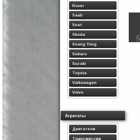
Rover
Saab
Seat
Skoda
Ssang Yong
Subaru
Suzuki
Toyota
Volkswagen
Volvo
Агрегаты
Двигатели
Трансмиссии