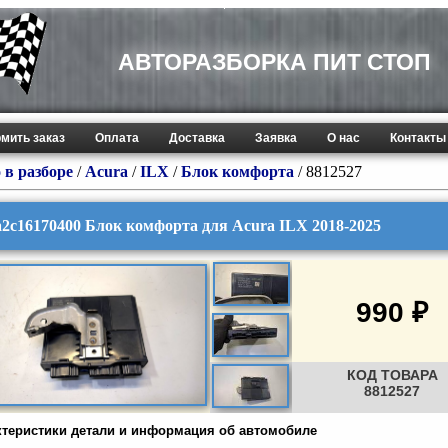
АВТОРАЗБОРКА ПИТ СТОП
мить заказ
Оплата
Доставка
Заявка
О нас
Контакты
 в разборе
/
Acura
/
ILX
/
Блок комфорта
/ 8812527
a2c16170400 Блок комфорта для Acura ILX 2018-2025
990 ₽
КОД ТОВАРА
8812527
ктеристики детали и информация об автомобиле