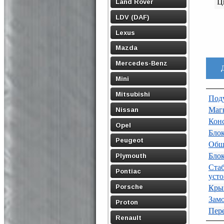
Land Rover
Ц
LDV (DAF)
Lexus
Mazda
Mercedes-Benz
Mini
Mitsubishi
Поду
Маг
Nissan
Конс
Opel
Блок
Peugeot
Обш
Бло
Plymouth
Ст
Pontiac
усто
Porsche
Кры
Замо
Proton
Пере
Renault