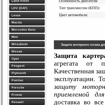
Land Rover
Особенность двигателя:
Тип трансмиссии (КПП):
LDV (DAF)
Цвет автомобиля:
Lexus
Mazda
Mercedes-Benz
Mini
Mitsubishi
Защита моторного отсека д
Nissan
Защита картер
Opel
агрегата от п
Peugeot
Качественная защ
Plymouth
эксплуатации. Т
Pontiac
защиту моторн
Porsche
приемлемой дл
Proton
доставка во вс
Renault