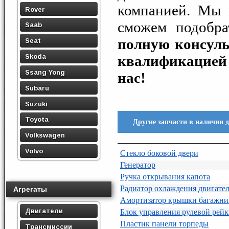
компанией. Мы 
Rover
сможем подобр
Saab
полную консуль
Seat
Skoda
квалификацией 
Ssang Yong
нас!
Subaru
Suzuki
Toyota
Другие запчасти в наличии
Volkswagen
Volvo
Стекло боковой двери
Генератор
Ручка открывания капота
Радиатор охлаждения двигате
Агрегаты
Амортизатор крышки багажни
Двигатели
Блок управления рулевой рей
Пластик панели торпеды
Трансмиссии