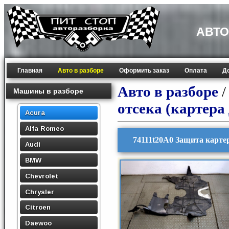
АВТО
Главная
Авто в разборе
Оформить заказ
Оплата
Д
Авто в разборе
Машины в разборе
отсека (картера
Acura
Alfa Romeo
74111t20A0 Защита карте
Audi
BMW
Chevrolet
Chrysler
Citroen
Daewoo