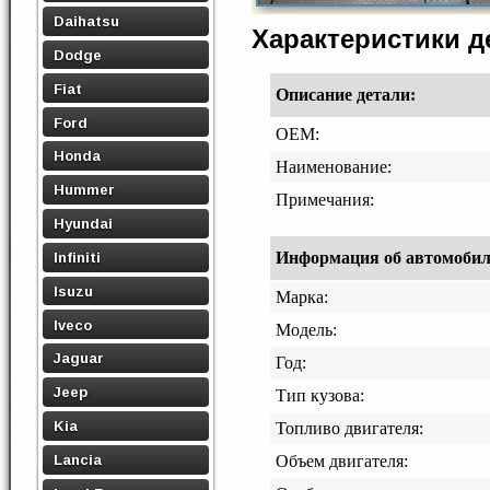
Daihatsu
Характеристики 
Dodge
Fiat
Описание детали:
Ford
OEM:
Honda
Наименование:
Hummer
Примечания:
Hyundai
Информация об автомобиле,
Infiniti
Isuzu
Марка:
Iveco
Модель:
Jaguar
Год:
Jeep
Тип кузова:
Kia
Топливо двигателя:
Lancia
Объем двигателя: