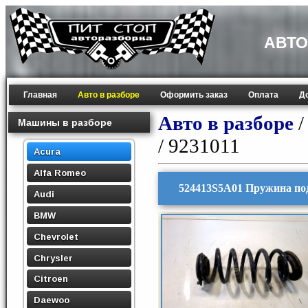
АВТО
Главная
Авто в разборе
Оформить заказ
Оплата
Д
Авто в разборе
Машины в разборе
/ 9231011
Acura
Alfa Romeo
524413S5A01 Пружина по
Audi
BMW
Chevrolet
Chrysler
Citroen
Daewoo