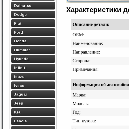
Daihatsu
Характеристики 
Dodge
Fiat
Описание детали:
Ford
OEM:
Honda
Наименование:
Hummer
Направление:
Hyundai
Сторона:
Infiniti
Примечания:
Isuzu
Информация об автомобиле,
Iveco
Jaguar
Марка:
Jeep
Модель:
Год:
Kia
Тип кузова:
Lancia