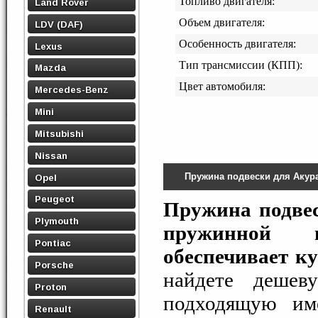
Топливо двигателя:
Land Rover
Объем двигателя:
LDV (DAF)
Особенность двигателя:
Lexus
Тип трансмиссии (КПП):
Mazda
Цвет автомобиля:
Mercedes-Benz
Mini
Mitsubishi
Nissan
Пружина подвески для Акур
Opel
Peugeot
Пружина подве
Plymouth
пружинной п
Pontiac
обеспечивает к
Porsche
найдете деше
Proton
подходящую им
Renault