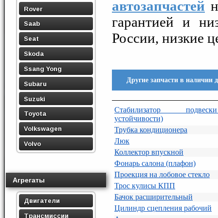
автозапчастей
н
Rover
гарантией и ни
Saab
России, низкие ц
Seat
Skoda
Ssang Yong
Другие запчасти в наличии
Subaru
Suzuki
Стабилизатор подвеск
Toyota
устойчивости)
Volkswagen
Трубка кондиционера
Люк
Volvo
Коллектор впускной
Фонарь салона (плафон)
Проекция на лобовое стекло
Агрегаты
Трос кулисы КПП
Бачок расширительный
Двигатели
Цилиндр сцепления рабочий
Трансмиссии