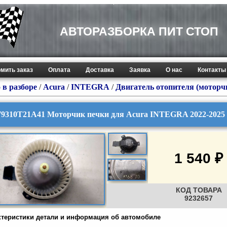
АВТОРАЗБОРКА ПИТ СТОП
мить заказ
Оплата
Доставка
Заявка
О нас
Контакты
 в разборе
/
Acura
/
INTEGRA
/
Двигатель отопителя (моторч
79310T21A41 Моторчик печки для Acura INTEGRA 2022-2025
1 540 ₽
КОД ТОВАРА
9232657
ктеристики детали и информация об автомобиле