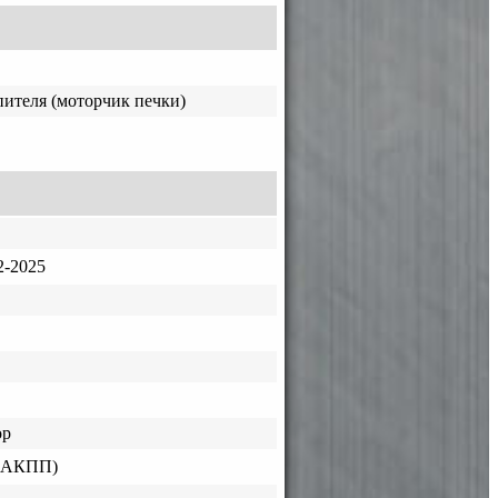
пителя (моторчик печки)
-2025
ор
 (АКПП)