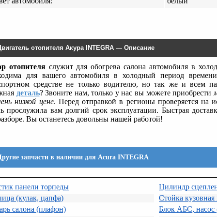
вет автомобиля:
белый
Двигатель отопителя Акура INTEGRA — Описание
р отопителя
служит для обогрева салона автомобиля в холо
ходима для вашего автомобиля в холодный период времени
спортном средстве не только водителю, но так же и всем п
жная
деталь
? Звоните нам, только у нас вы можете приобрести
чень низкой цене
. Перед отправкой в регионы проверяется на и
ль прослужила вам долгий срок эксплуатации. Быстрая достав
разборе. Вы останетесь довольны нашей работой!
Другие запчасти в наличии для Acura INTEGRA
стик панели торпеды
Цилиндр сцеплен
ица (кулак, цапфа)
Стойка кузовная
рь салона (плафон)
Блок АБС, насос