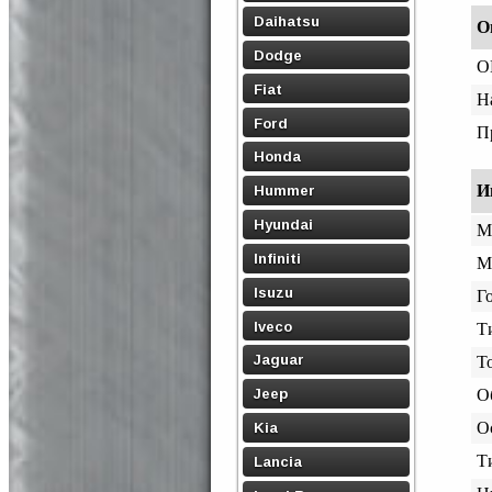
Daihatsu
О
Dodge
O
Fiat
Н
Ford
П
Honda
И
Hummer
Hyundai
М
Infiniti
М
Isuzu
Го
Iveco
Т
Jaguar
Т
Jeep
О
О
Kia
Т
Lancia