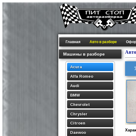
Главная
Авто в разборе
Офор
Авто
Машины в разборе
Acura
Alfa Romeo
Audi
BMW
Chevrolet
Chrysler
Citroen
Хара
Daewoo