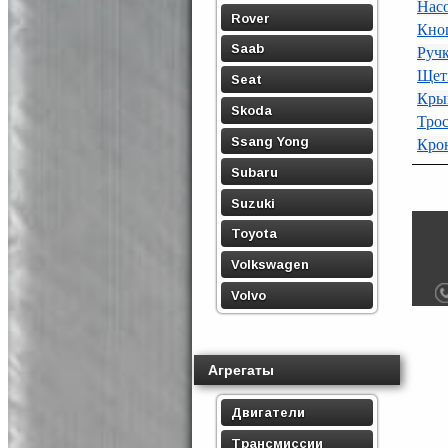
Нас
Rover
Кноп
Saab
Ручк
Щет
Seat
Кры
Skoda
Тро
Ssang Yong
Кро
Subaru
Suzuki
Toyota
Volkswagen
Volvo
Агрегаты
Двигатели
Трансмиссии