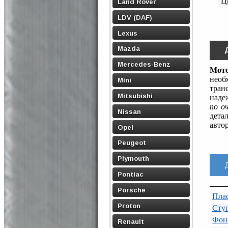
Ц
Land Rover
LDV (DAF)
Lexus
Mazda
Mercedes-Benz
Мото
необ
Mini
тран
Mitsubishi
наде
по о
Nissan
дета
авто
Opel
Peugeot
Plymouth
Pontiac
Porsche
Пла
Proton
Ступ
Фона
Renault