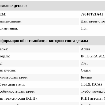
писание детали:
EM:
79310T21A41
аименование:
Двигатель ото
римечания:
1.5л
нформация об автомобиле, с которого снята деталь:
арка:
Acura
одель:
INTEGRA 2022
д:
2023
ип кузова:
Седан
опливо двигателя:
Бензин
бъем двигателя:
1.5L(L15CA)
собенность двигателя:
Турбо-инжект
ип трансмиссии (КПП):
КПП-автомат