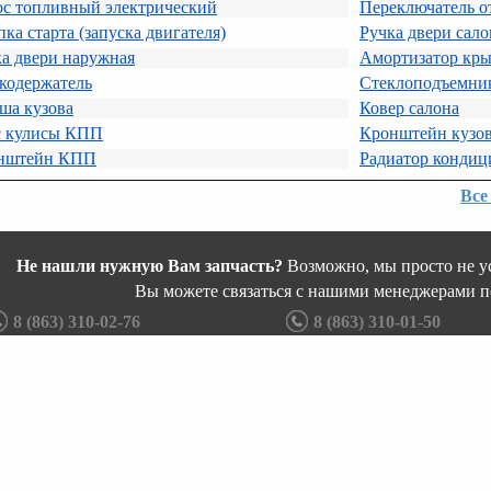
ос топливный электрический
Переключатель о
ка старта (запуска двигателя)
Ручка двери сало
а двери наружная
Амортизатор кр
кодержатель
Стеклоподъемник
ша кузова
Ковер салона
с кулисы КПП
Кронштейн кузо
нштейн КПП
Радиатор кондиц
Все
Не нашли нужную Вам запчасть?
Возможно, мы просто не ус
Вы можете связаться с нашими менеджерами п
8 (863) 310-02-76
8 (863) 310-01-50