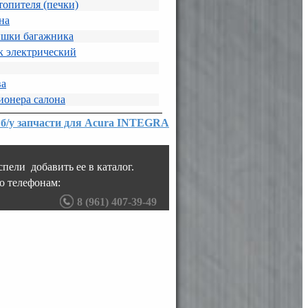
топителя (печки)
на
ышки багажника
 электрический
ва
ионера салона
 б/у запчасти для Acura INTEGRA
пели добавить ее в каталог.
о телефонам:
8 (961) 407-39-49