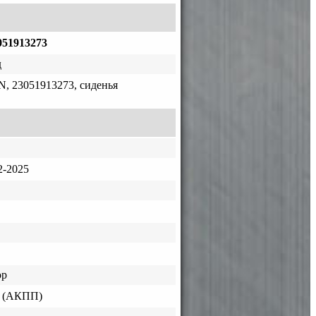
051913273
д
N, 23051913273, сиденья
-2025
ор
 (АКПП)