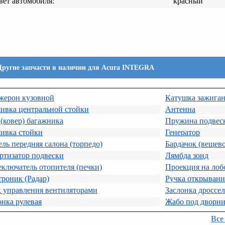
вет автомобиля:
красный
Другие запчасти в наличии для Acura INTEGRA
жерон кузовной
Катушка зажига
ивка центральной стойки
Антенна
(ковер) багажника
Пружина подвес
ивка стойки
Генератор
ль передняя салона (торпедо)
Бардачок (вещев
ртизатор подвески
Лямбда зонд
ключатель отопителя (печки)
Проекция на лоб
роник (Радар)
Ручка открывани
к управления вентиляторами
Заслонка дроссе
нка рулевая
Жабо под дворни
Все