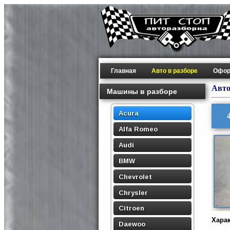
Главная
Авто в разборе
Офор
Авто
Машины в разборе
Acura
Alfa Romeo
Audi
BMW
Chevrolet
Chrysler
Citroen
Хара
Daewoo