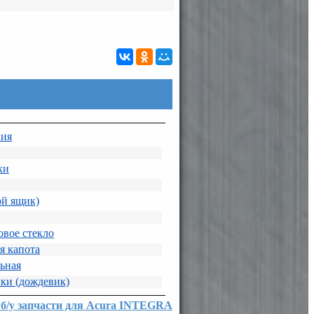
ния
ки
ой ящик)
овое стекло
я капота
льная
ки (дождевик)
 б/у запчасти для Acura INTEGRA