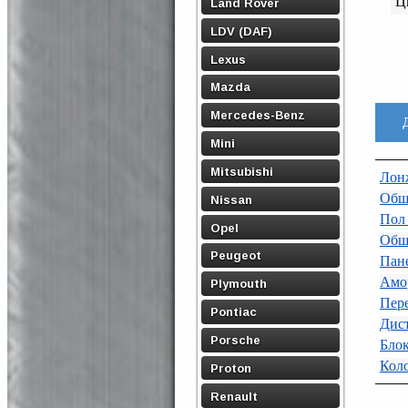
Ц
Land Rover
LDV (DAF)
Lexus
Mazda
Mercedes-Benz
Mini
Mitsubishi
Лон
Обш
Nissan
Пол 
Opel
Обш
Peugeot
Пане
Амо
Plymouth
Пере
Pontiac
Дист
Porsche
Бло
Коло
Proton
Renault