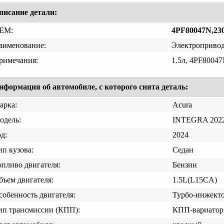
писание детали:
EM:
4PF80047N,23
аименование:
Электроприво
римечания:
1.5л, 4PF80047
нформация об автомобиле, с которого снята деталь:
арка:
Acura
одель:
INTEGRA 2022
д:
2024
ип кузова:
Седан
опливо двигателя:
Бензин
бъем двигателя:
1.5L(L15CA)
собенность двигателя:
Турбо-инжект
ип трансмиссии (КПП):
КПП-вариатор