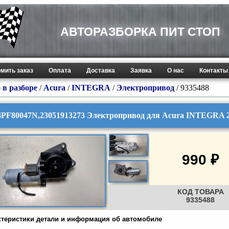
АВТОРАЗБОРКА ПИТ СТОП
мить заказ
Оплата
Доставка
Заявка
О нас
Контакты
 в разборе
/
Acura
/
INTEGRA
/
Электропривод
/ 9335488
4PF80047N,23051913273 Электропривод для Acura INTEGRA 2
990 ₽
КОД ТОВАРА
9335488
ктеристики детали и информация об автомобиле