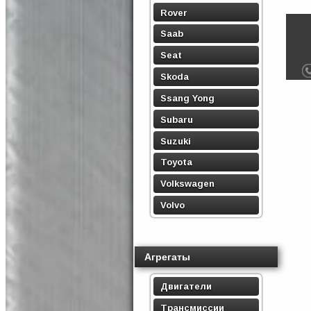
Rover
Saab
Seat
Skoda
Ssang Yong
Subaru
Suzuki
Toyota
Volkswagen
Volvo
Агрегаты
Двигатели
Трансмиссии