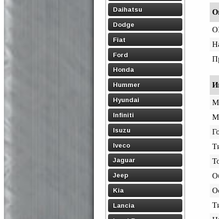
Daihatsu
О
Dodge
O
Fiat
Н
Ford
П
Honda
И
Hummer
Hyundai
М
Infiniti
М
Isuzu
Го
Iveco
Т
Jaguar
Т
Jeep
О
О
Kia
Т
Lancia