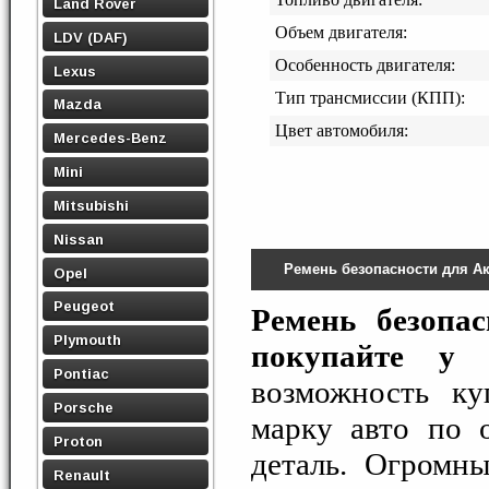
Land Rover
Объем двигателя:
LDV (DAF)
Особенность двигателя:
Lexus
Тип трансмиссии (КПП):
Mazda
Цвет автомобиля:
Mercedes-Benz
Mini
Mitsubishi
Nissan
Ремень безопасности для А
Opel
Peugeot
Ремень безопа
Plymouth
покупайте у 
Pontiac
возможность к
Porsche
марку авто по 
Proton
деталь. Огром
Renault