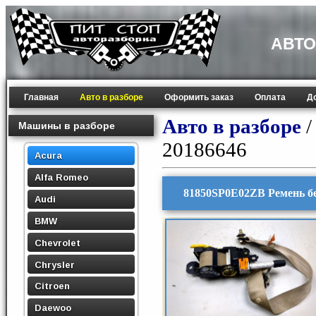
АВТО
Главная
Авто в разборе
Оформить заказ
Оплата
Д
Авто в разборе
Машины в разборе
20186646
Acura
Alfa Romeo
81850SP0E02ZB Ремень бе
Audi
BMW
Chevrolet
Chrysler
Citroen
Daewoo