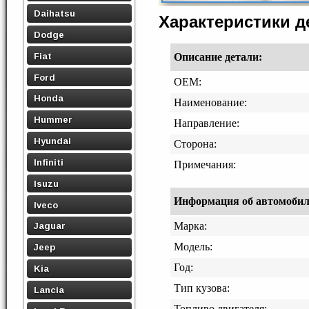
Daihatsu
Характеристики 
Dodge
Fiat
Описание детали:
Ford
OEM:
Honda
Наименование:
Hummer
Направление:
Hyundai
Сторона:
Infiniti
Примечания:
Isuzu
Информация об автомобиле,
Iveco
Марка:
Jaguar
Модель:
Jeep
Год:
Kia
Тип кузова:
Lancia
Топливо двигателя: