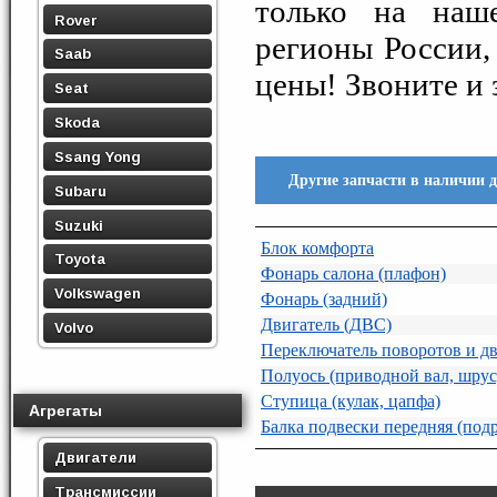
только на наше
Rover
регионы России,
Saab
цены! Звоните и 
Seat
Skoda
Ssang Yong
Другие запчасти в наличии 
Subaru
Suzuki
Блок комфорта
Toyota
Фонарь салона (плафон)
Volkswagen
Фонарь (задний)
Двигатель (ДВС)
Volvo
Переключатель поворотов и дв
Полуось (приводной вал, шрус
Ступица (кулак, цапфа)
Агрегаты
Балка подвески передняя (под
Двигатели
Трансмиссии