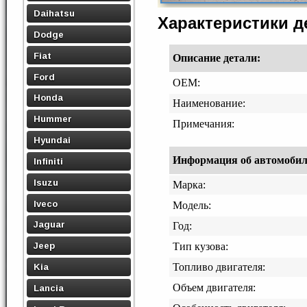
Daihatsu
Характеристики 
Dodge
Fiat
Описание детали:
Ford
OEM:
Honda
Наименование:
Hummer
Примечания:
Hyundai
Информация об автомобиле,
Infiniti
Isuzu
Марка:
Iveco
Модель:
Jaguar
Год:
Jeep
Тип кузова:
Топливо двигателя:
Kia
Объем двигателя:
Lancia