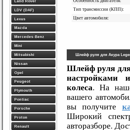
Особенность двигателя:
Land Rover
Тип трансмиссии (КПП):
LDV (DAF)
Цвет автомобиля:
Lexus
Mazda
Mercedes-Benz
Mini
Mitsubishi
Шлейф руля для Акура Leg
Nissan
Шлейф руля для
Opel
настройками 
Peugeot
колеса
. На наш
Plymouth
вашего автомоб
Pontiac
вы получите
к
Porsche
Широкий спектр
Proton
авторазборе. Дос
Renault