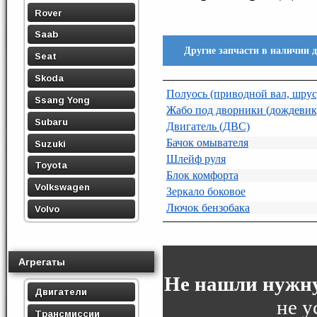
Rover
Saab
Другие запчасти в наличии 
Seat
Skoda
Полуось (приводной вал, шрус
Ssang Yong
Жабо под дворники (дождевик
Subaru
Двигатель (ДВС)
Бачок омывателя
Suzuki
Шлейф руля
Toyota
Блок комфорта
Volkswagen
Зеркало боковое
Лючок бензобака
Volvo
Агрегаты
Не нашли нужну
Двигатели
не у
Трансмиссии