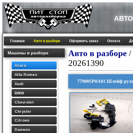
АВТО
Главная
Авто в разборе
Оформить заказ
Оплата
Д
Авто в разборе
Машины в разборе
20261390
Acura
Alfa Romeo
77900SP0A81 Шлейф руля 
Audi
BMW
Chevrolet
Chrysler
Citroen
Daewoo