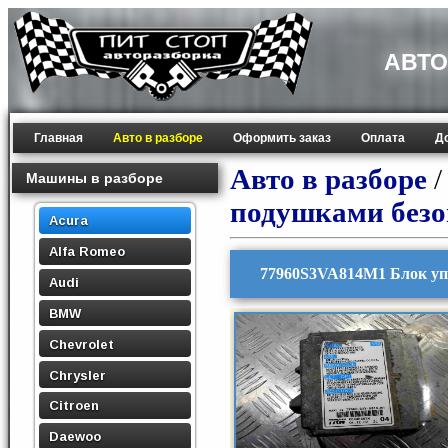
АВТО
Главная
Авто в разборе
Оформить заказ
Оплата
Д
Авто в разборе
Машины в разборе
подушками безо
Acura
Alfa Romeo
77960S3VA814M1 Блок уп
Audi
BMW
Chevrolet
Chrysler
Citroen
Daewoo