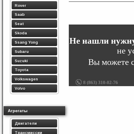
Rover
Saab
Seat
Skoda
Не нашли нужну
Ssang Yong
не у
Subaru
Вы можете 
Suzuki
Toyota
Volkswagen
8 (863) 310-02-76
Volvo
Агрегаты
Двигатели
Трансмиссии