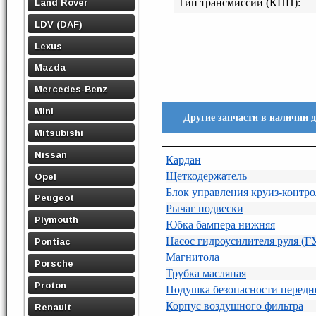
Land Rover
Тип трансмиссии (КПП):
LDV (DAF)
Lexus
Mazda
Mercedes-Benz
Mini
Другие запчасти в наличии 
Mitsubishi
Nissan
Кардан
Щеткодержатель
Opel
Блок управления круиз-контро
Peugeot
Рычаг подвески
Plymouth
Юбка бампера нижняя
Насос гидроусилителя руля (Г
Pontiac
Магнитола
Porsche
Трубка масляная
Proton
Подушка безопасности передн
Корпус воздушного фильтра
Renault