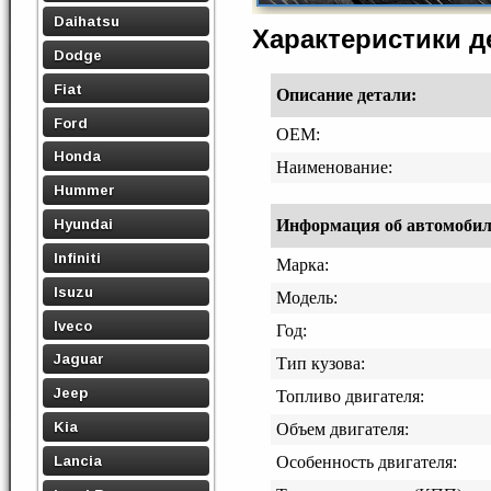
Daihatsu
Характеристики 
Dodge
Fiat
Описание детали:
Ford
OEM:
Honda
Наименование:
Hummer
Hyundai
Информация об автомобиле,
Infiniti
Марка:
Isuzu
Модель:
Iveco
Год:
Jaguar
Тип кузова:
Jeep
Топливо двигателя:
Kia
Объем двигателя:
Lancia
Особенность двигателя: