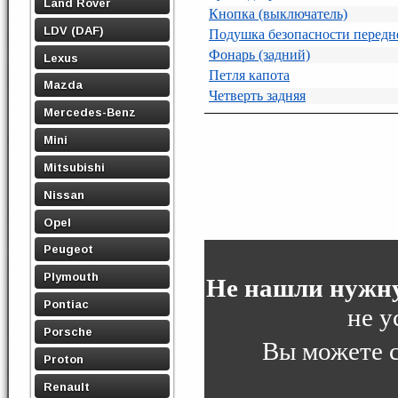
Land Rover
Кнопка (выключатель)
LDV (DAF)
Подушка безопасности передн
Фонарь (задний)
Lexus
Петля капота
Mazda
Четверть задняя
Mercedes-Benz
Mini
Mitsubishi
Nissan
Opel
Peugeot
Plymouth
Не нашли нужну
Pontiac
не у
Porsche
Вы можете 
Proton
Renault