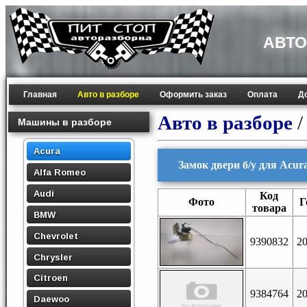
АВТО
Главная
Авто в разборе
Оформить заказ
Оплата
Д
Авто в разборе
Машины в разборе
Acura
Замок двери б/у для Acur
Alfa Romeo
Audi
Код
Фото
Г
товара
BMW
Chevrolet
9390832
2
Chrysler
Citroen
9384764
2
Daewoo