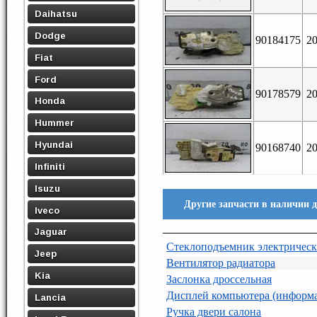
Daihatsu
Dodge
90184175
2
Fiat
Ford
90178579
2
Honda
Hummer
Hyundai
90168740
2
Infiniti
Isuzu
Другие запчасти в наличии 
Iveco
Jaguar
Стеклоподъемник электричес
Jeep
Вентилятор радиатора
Kia
Заслонка дроссельная
Дисплей компьютера (информ
Lancia
Ручка двери салона