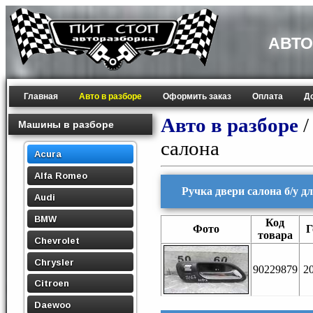
АВТО
Главная
Авто в разборе
Оформить заказ
Оплата
Д
Авто в разборе
Машины в разборе
салона
Acura
Alfa Romeo
Ручка двери салона б/у д
Audi
BMW
Код
Фото
Г
товара
Chevrolet
Chrysler
90229879
2
Citroen
Daewoo