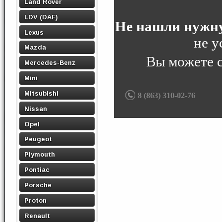
Land Rover
LDV (DAF)
Не нашли нужну
Lexus
не у
Mazda
Вы можете 
Mercedes-Benz
Mini
Mitsubishi
8 (863) 310-02-76
Nissan
Opel
Peugeot
Plymouth
Pontiac
Porsche
Proton
Renault