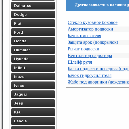
Другие запчасти в наличии 
Daihatsu
Dodge
Стекло кузовное боковое
Fiat
Амортизатор подвески
Ford
Бачок омывателя
Honda
Защита арок (подкрылок)
Рычаг подвески
Hummer
Вентилятор радиатора
Hyundai
Шлейф руля
Infiniti
Балка подвески передняя (под
Бачок гидроусилителя
Isuzu
Жабо под дворники (дождевик
Iveco
Jaguar
Jeep
Kia
Lancia