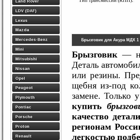
Тип трансмиссии (КПП):
Land Rover
LDV (DAF)
Lexus
Mazda
Mercedes-Benz
Брызговик для Акура МДХ 1
Mini
Брызговик
— не
Mitsubishi
Деталь автомобил
Nissan
или резины. Пре
Opel
щебня из-под ко
Peugeot
замене. Только 
Plymouth
купить
брызго
Pontiac
качество детал
Porsche
регионам Росси
Proton
легкостью подб
Renault