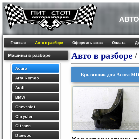
АВТО
Главная
Авто в разборе
Оформить заказ
Оплата
Д
Авто в разборе
Машины в разборе
Acura
Брызговик для Acura MDX
Alfa Romeo
Audi
BMW
Chevrolet
Chrysler
Citroen
Daewoo