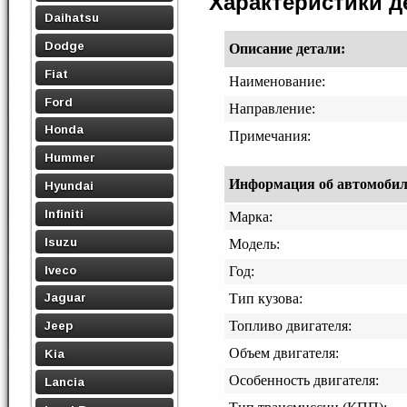
Характеристики 
Daihatsu
Dodge
Описание детали:
Fiat
Наименование:
Ford
Направление:
Honda
Примечания:
Hummer
Информация об автомобиле,
Hyundai
Infiniti
Марка:
Isuzu
Модель:
Iveco
Год:
Jaguar
Тип кузова:
Топливо двигателя:
Jeep
Объем двигателя:
Kia
Особенность двигателя:
Lancia