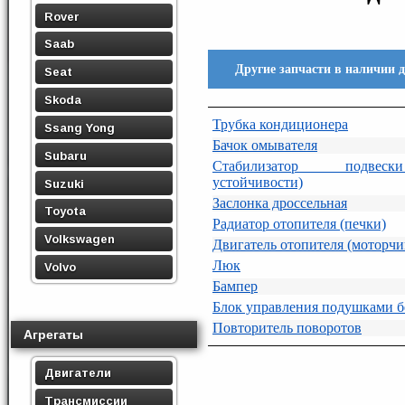
Rover
Saab
Другие запчасти в наличии 
Seat
Skoda
Трубка кондиционера
Ssang Yong
Бачок омывателя
Subaru
Стабилизатор подвеск
устойчивости)
Suzuki
Заслонка дроссельная
Toyota
Радиатор отопителя (печки)
Volkswagen
Двигатель отопителя (моторчи
Люк
Volvo
Бампер
Блок управления подушками б
Повторитель поворотов
Агрегаты
Двигатели
Трансмиссии