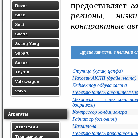
предоставляет
г
Rover
регионы, низ
Saab
контрактные авт
Seat
Skoda
Ssang Yong
Другие запчасти в наличии д
Subaru
Suzuki
Ступица (кулак, цапфа)
Toyota
Маховик АКПП (драйв плата)
Volkswagen
Дефлектор обдува салона
Volvo
Переключатель отопителя (пе
Механизм стеклоочисти
дворников)
Компрессор кондиционера
Агрегаты
Радиатор (основной)
Магнитола
Двигатели
Переключатель поворотов и дв
Трансмиссии