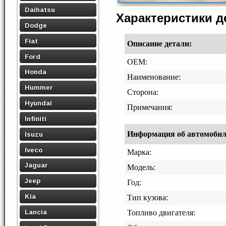
Daihatsu
Характеристики 
Dodge
Fiat
Описание детали:
Ford
OEM:
Honda
Наименование:
Hummer
Сторона:
Hyundai
Примечания:
Infiniti
Информация об автомобиле,
Isuzu
Iveco
Марка:
Jaguar
Модель:
Jeep
Год:
Kia
Тип кузова:
Lancia
Топливо двигателя: