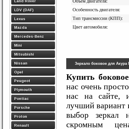
Land Rover
Объем двигателя:
Особенность двигателя:
LDV (DAF)
Тип трансмиссии (КПП):
Lexus
Цвет автомобиля:
Mazda
Mercedes-Benz
Mini
Mitsubishi
Nissan
Зеркало боковое для Акура
Opel
Купить боково
Peugeot
нас очень просто
Plymouth
нас на сайте, 
Pontiac
лучший вариант 
Porsche
выбор зеркал 
Proton
скромным це
Renault