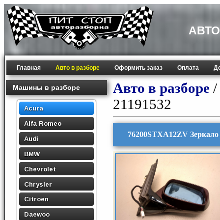
АВТО
Главная
Авто в разборе
Оформить заказ
Оплата
Д
Авто в разборе
Машины в разборе
21191532
Acura
Alfa Romeo
76200STXA12ZV Зеркало 
Audi
BMW
Chevrolet
Chrysler
Citroen
Daewoo