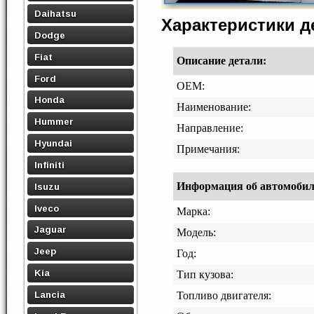
Daihatsu
Характеристики 
Dodge
Fiat
Описание детали:
Ford
OEM:
Honda
Наименование:
Hummer
Направление:
Hyundai
Примечания:
Infiniti
Информация об автомобиле,
Isuzu
Iveco
Марка:
Jaguar
Модель:
Jeep
Год:
Kia
Тип кузова:
Lancia
Топливо двигателя: