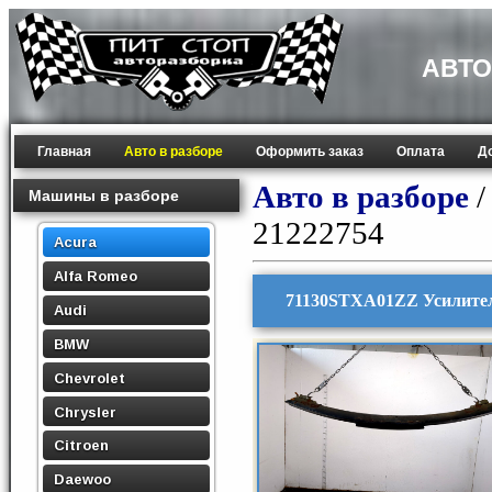
АВТО
Главная
Авто в разборе
Оформить заказ
Оплата
Д
Авто в разборе
Машины в разборе
21222754
Acura
Alfa Romeo
71130STXA01ZZ Усилител
Audi
BMW
Chevrolet
Chrysler
Citroen
Daewoo