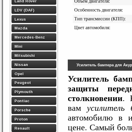
Land Rover
Объем двигателя:
Особенность двигателя:
LDV (DAF)
Тип трансмиссии (КПП):
Lexus
Цвет автомобиля:
Mazda
Mercedes-Benz
Mini
Mitsubishi
Nissan
Усилитель бампера для Аку
Opel
Усилитель бам
Peugeot
защиты перед
Plymouth
столкновении
. 
Pontiac
вам
усилитель 
Porsche
автомобилю в и
Proton
цене. Самый бо
Renault