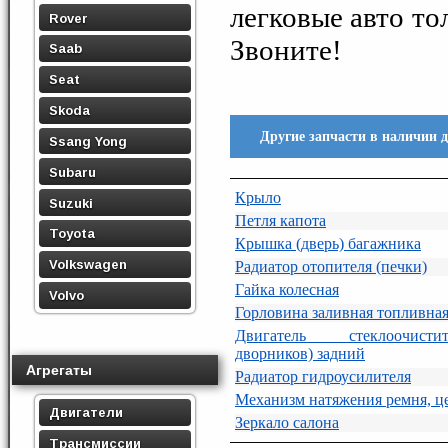
легковые авто то
Rover
Звоните!
Saab
Seat
Skoda
Другие запчасти в наличии 
Ssang Yong
Subaru
Крыло
Suzuki
Петля капота
Toyota
Крышка (дверь) багажника
Volkswagen
Радиатор отопителя (печки)
Гайка колесная
Volvo
Горловина заливная топливна
Двигатель стеклоочист
дворников) задний
Агрегаты
Радиатор гидроусилителя
Механизм натяжения ремня, ц
Двигатели
Зеркало салона
Трансмиссии