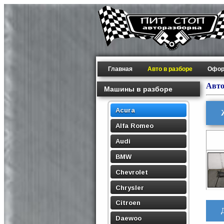
Главная
Авто в разборе
Офор
Авто
Машины в разборе
Acura
Alfa Romeo
Audi
BMW
Chevrolet
Chrysler
Citroen
Daewoo