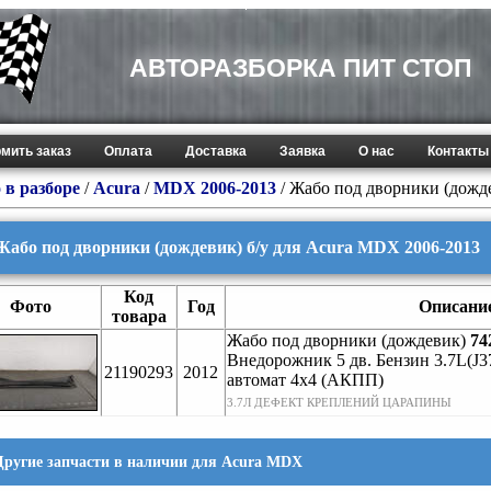
АВТОРАЗБОРКА ПИТ СТОП
мить заказ
Оплата
Доставка
Заявка
О нас
Контакты
 в разборе
/
Acura
/
MDX 2006-2013
/ Жабо под дворники (дожд
Жабо под дворники (дождевик) б/у для Acura MDX 2006-2013
Код
Фото
Год
Описани
товара
Жабо под дворники (дождевик)
74
Внедорожник 5 дв. Бензин 3.7L(
21190293
2012
автомат 4х4 (АКПП)
3.7Л ДЕФЕКТ КРЕПЛЕНИЙ ЦАРАПИНЫ
Другие запчасти в наличии для Acura MDX