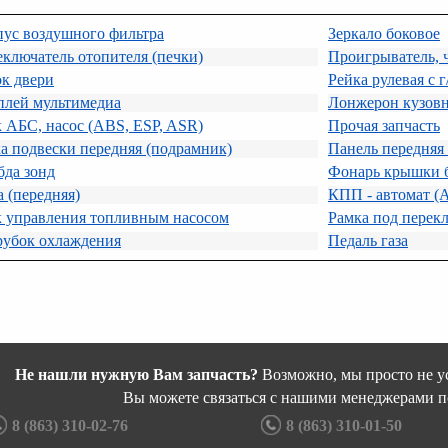
пус воздушного фильтра
Зеркало боковое
ключатель отопителя (печки)
Проигрыватель,
к двери
Рейка рулевая с г
плей мультимедиа
Лонжерон кузов
 АБС, насос (ABS, ESP, ASR)
Прочая запчасть
а подвески передняя (подрамник)
Панель передняя 
бда зонд
Фонарь крышки 
 (передняя)
КПП - автомат (
к управления топливным насосом
Рамка под перек
рубок охлаждения
Педаль газа
Не нашли нужную Вам запчасть?
Возможно, мы просто не ус
Вы можете связаться с нашими менеджерами п
8 (863) 310-02-76
8 (863) 310-01-50