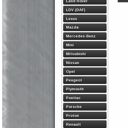
Land Rover
LDV (DAF)
Lexus
Mazda
Mercedes-Benz
Mini
Mitsubishi
Nissan
Opel
Peugeot
Plymouth
Pontiac
Porsche
Proton
Renault