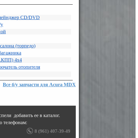
 чейнджер CD/DVD
/у
ной
салона (торпедо)
багажника
АКПП) 4х4
лючатель отопителя
Все б/у запчасти для Acura MDX
пели добавить ее в каталог.
о телефонам:
8 (961) 407-39-49