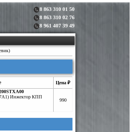
8 863 310 01 50
8 863 310 02 76
8 961 407 39 49
евик)
е
Цена ₽
200STXA00
J37A1) Инжектор КПП
990