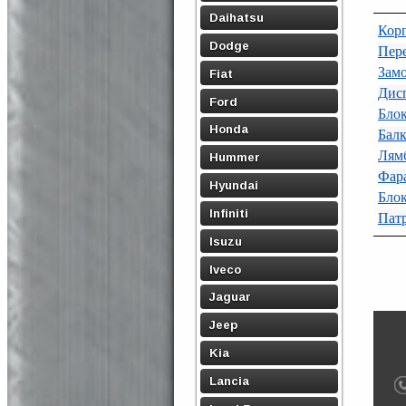
Daihatsu
Кор
Dodge
Пере
Замо
Fiat
Дис
Ford
Блок
Honda
Балк
Лям
Hummer
Фара
Hyundai
Бло
Infiniti
Пат
Isuzu
Iveco
Jaguar
Jeep
Kia
Lancia