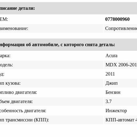
писание детали:
EM:
0778000960
аименование:
Сопротивление
нформация об автомобиле, с которого снята деталь:
арка:
Acura
одель:
MDX 2006-201
д:
2011
ип кузова:
Джип
опливо двигателя:
Бензин
бъем двигателя:
3.7
собенность двигателя:
Инжектор
ип трансмиссии (КПП):
КПП-автомат 