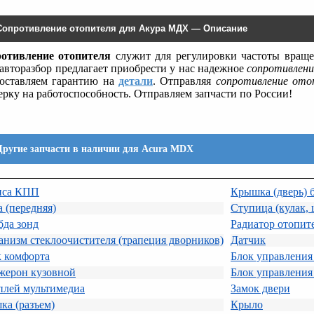
Сопротивление отопителя для Акура МДХ — Описание
отивление отопителя
служит для регулировки частоты враще
авторазбор предлагает приобрести у нас надежное
сопротивлен
оставляем гарантию на
детали
. Отправляя
сопротивление ото
ерку на работоспособность. Отправляем запчасти по России!
Другие запчасти в наличии для Acura MDX
иса КПП
Крышка (дверь) 
 (передняя)
Ступица (кулак, 
бда зонд
Радиатор отопите
низм стеклоочистителя (трапеция дворников)
Датчик
к комфорта
Блок управления
жерон кузовной
Блок управления
плей мультимедиа
Замок двери
ка (разъем)
Крыло