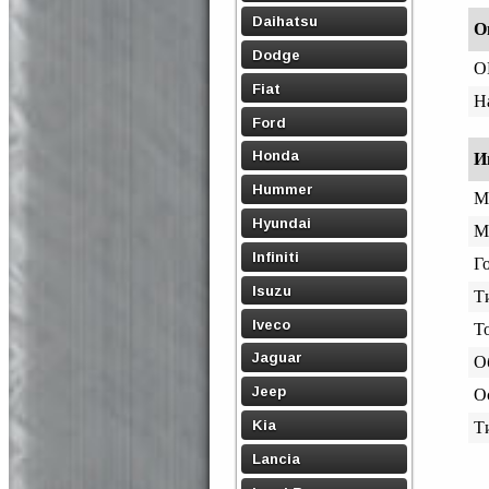
Daihatsu
О
Dodge
O
Fiat
Н
Ford
Honda
И
Hummer
М
Hyundai
М
Infiniti
Го
Isuzu
Т
Iveco
Т
Jaguar
О
Jeep
О
Kia
Т
Lancia