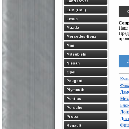
Land Rover
LDV (DAF)
Lexus
Сопр
Mazda
Наш 
Пред
Mercedes-Benz
пров
Mini
Mitsubishi
Nissan
Opel
Кул
Peugeot
Фара
Plymouth
Лям
Меха
Pontiac
Бло
Porsche
Лон
Proton
Дис
Фиш
Renault