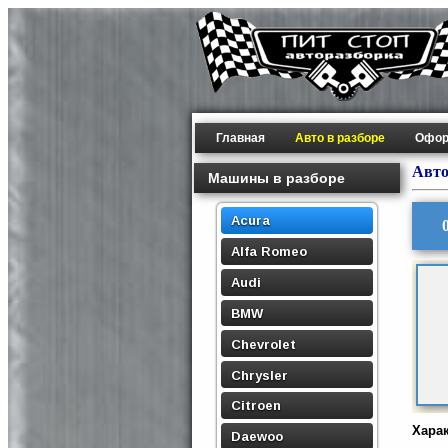
Главная
Авто в разборе
Офор
Авто
Машины в разборе
Acura
Alfa Romeo
Audi
BMW
Chevrolet
Chrysler
Citroen
Хара
Daewoo