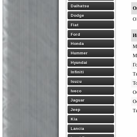
Daihatsu
О
Dodge
O
Fiat
Ford
И
Honda
М
Hummer
М
Hyundai
Го
Infiniti
Т
Isuzu
Т
Iveco
О
Jaguar
О
Jeep
Т
Kia
Lancia