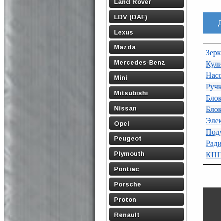
Land Rover
LDV (DAF)
Lexus
Mazda
Зерк
Mercedes-Benz
Кул
Нас
Mini
Ручк
Mitsubishi
Бло
Nissan
Бло
Эле
Opel
Под
Peugeot
Рад
Plymouth
КПП
Pontiac
Porsche
Proton
Renault