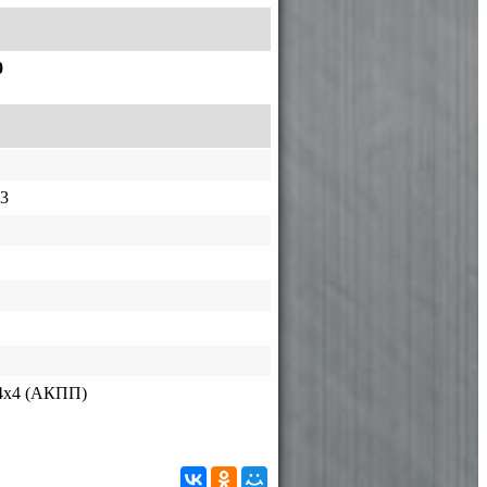
0
3
4x4 (АКПП)