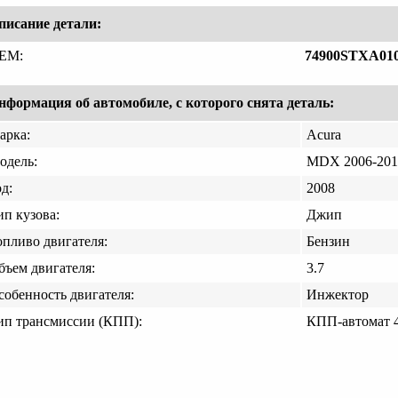
писание детали:
EM:
74900STXA01
нформация об автомобиле, с которого снята деталь:
арка:
Acura
одель:
MDX 2006-201
д:
2008
ип кузова:
Джип
опливо двигателя:
Бензин
бъем двигателя:
3.7
собенность двигателя:
Инжектор
ип трансмиссии (КПП):
КПП-автомат 