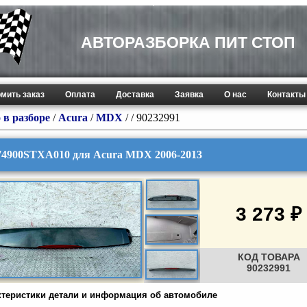
АВТОРАЗБОРКА ПИТ СТОП
мить заказ
Оплата
Доставка
Заявка
О нас
Контакты
 в разборе
/
Acura
/
MDX
/
/ 90232991
74900STXA010 для Acura MDX 2006-2013
3 273 ₽
КОД ТОВАРА
90232991
ктеристики детали и информация об автомобиле