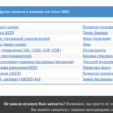
Другие запчасти в наличии для Acura MDX
ало салона
Радиатор (основ
иса КПП
Дверь боковая
ос топливный электрический
Фара (передняя)
а двери салона
Люк
к управления АБС (ABS, ESP, ASR)
Петля капота
к предохранителей
Кнопка стеклопо
ктропривод крышки багажника (механизм)
Дисплей мультим
ушка крепления КПП
Проводка (коса)
иатор АКПП
Радиатор отопите
 - автомат (АКПП) 4х4
Замок багажника
Не нашли нужную Вам запчасть?
Возможно, мы просто не ус
Вы можете связаться с нашими менеджерами п