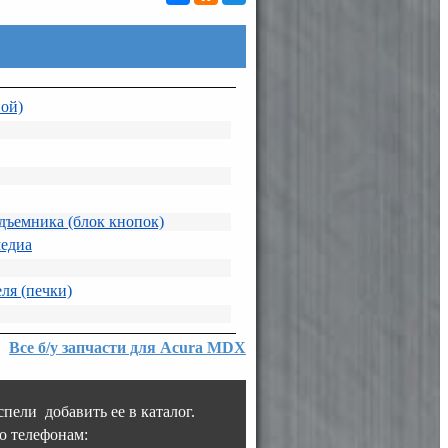
ной)
дъемника (блок кнопок)
едиа
ля (печки)
Все б/у запчасти для Acura MDX
пели добавить ее в каталог.
о телефонам: