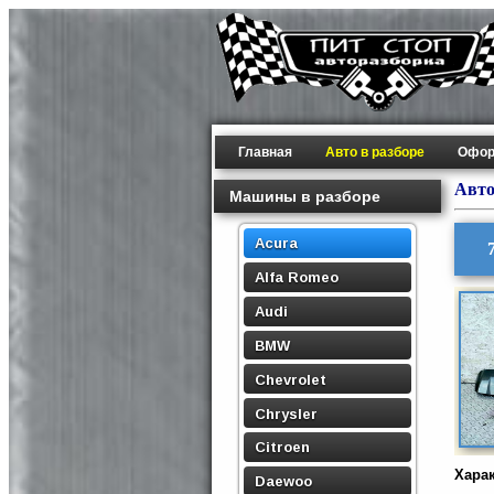
Главная
Авто в разборе
Офор
Авто
Машины в разборе
Acura
Alfa Romeo
Audi
BMW
Chevrolet
Chrysler
Citroen
Хара
Daewoo