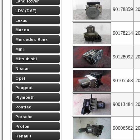
Land Rover
90178859
2
LDV (DAF)
Lexus
Mazda
90178214
2
Mercedes-Benz
Mini
90128092
2
Mitsubishi
Nissan
Opel
90105568
2
Peugeot
Plymouth
90013484
2
Pontiac
Porsche
Proton
90006562
2
Renault