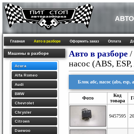
АВТО
Главная
Авто в разборе
Оформить заказ
Оплата
Д
Авто в разборе
Машины в разборе
насос (ABS, ESP,
Acura
Alfa Romeo
Блок абс, насос (abs, esp,
Audi
BMW
Код
Фото
Г
товара
Chevrolet
Chrysler
9457595
2
Citroen
Daewoo