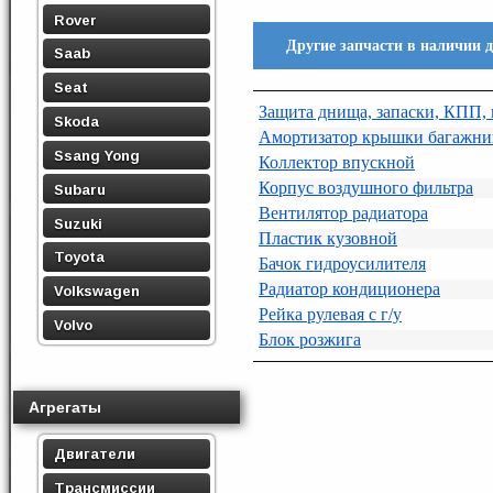
Rover
Другие запчасти в наличии 
Saab
Seat
Защита днища, запаски, КПП,
Skoda
Амортизатор крышки багажни
Ssang Yong
Коллектор впускной
Корпус воздушного фильтра
Subaru
Вентилятор радиатора
Suzuki
Пластик кузовной
Toyota
Бачок гидроусилителя
Радиатор кондиционера
Volkswagen
Рейка рулевая с г/у
Volvo
Блок розжига
Агрегаты
Двигатели
Трансмиссии