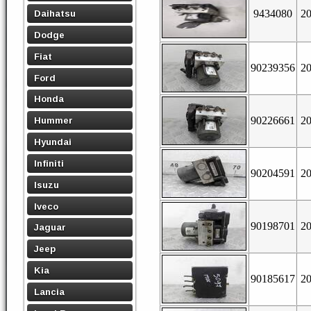
9434080
2
Daihatsu
Dodge
Fiat
90239356
2
Ford
Honda
90226661
2
Hummer
Hyundai
Infiniti
90204591
2
Isuzu
Iveco
90198701
2
Jaguar
Jeep
Kia
90185617
2
Lancia