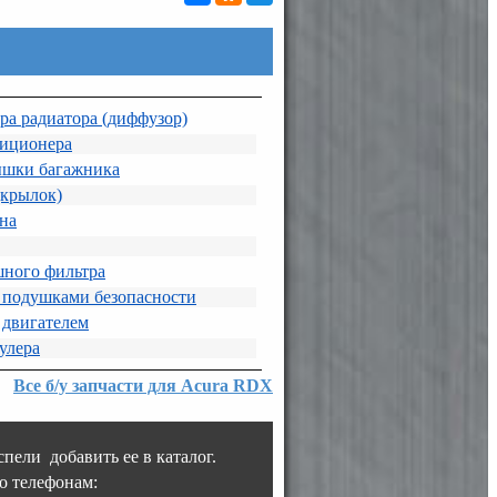
ра радиатора (диффузор)
диционера
ышки багажника
дкрылок)
она
шного фильтра
 подушками безопасности
 двигателем
улера
Все б/у запчасти для Acura RDX
пели добавить ее в каталог.
о телефонам: