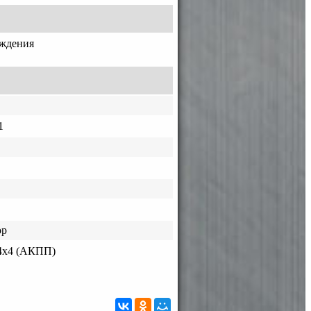
аждения
1
ор
4x4 (АКПП)