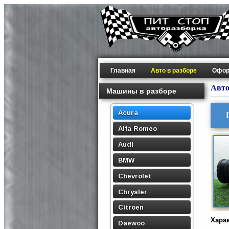
Главная
Авто в разборе
Офор
Авто
Машины в разборе
Acura
Alfa Romeo
Audi
BMW
Chevrolet
Chrysler
Citroen
Хара
Daewoo