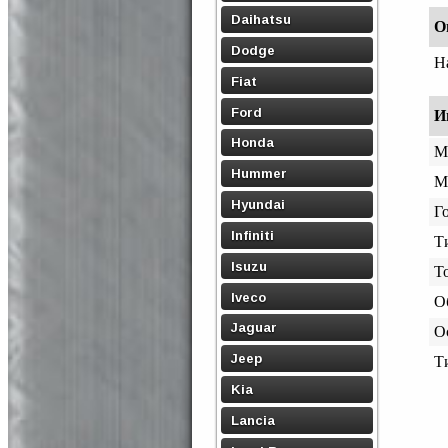
Daihatsu
О
Dodge
Н
Fiat
Ford
И
Honda
М
Hummer
М
Hyundai
Го
Infiniti
Т
Isuzu
Т
Iveco
О
Jaguar
О
Jeep
Т
Kia
Lancia