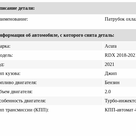
писание детали:
аименование:
Патрубок охл
нформация об автомобиле, с которого снята деталь:
арка:
Acura
одель:
RDX 2018-202
д:
2021
ип кузова:
Джип
опливо двигателя:
Бензин
бъем двигателя:
2.0
собенность двигателя:
Турбо-инжект
ип трансмиссии (КПП):
КПП-автомат 