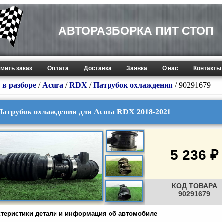
АВТОРАЗБОРКА ПИТ СТОП
мить заказ
Оплата
Доставка
Заявка
О нас
Контакты
 в разборе
/
Acura
/
RDX
/
Патрубок охлаждения
/ 90291679
Патрубок охлаждения для Acura RDX 2018-2021
5 236 ₽
КОД ТОВАРА
90291679
ктеристики детали и информация об автомобиле