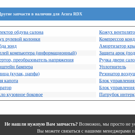
Другие запчасти в наличии для Acura RDX
ектор обдува салона
Кожух вентилято
ух рулевой колонки
Компрессор кон
бда зонд
Амортизатор кр
плей компьютера (информационный)
Защита арок (по
ртор, преобразователь напряжения
Ручка двери сал
нштейн бампера
Уплотнитель
ица (кулак, цапфа)
Резонатор возду
я капота
Блок управления
ратор
Блок управления
ло кузовное боковое
Патрубок интерк
Не нашли нужную Вам запчасть?
Возможно, мы просто не ус
Вы можете связаться с нашими менеджерами п