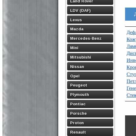
Land Rover
LDV (DAF)
Lexus
Mazda
Дефл
Mercedes-Benz
Кож
Лям
Mini
Дис
Mitsubishi
Инве
Nissan
Кро
Ступ
Opel
Петл
Peugeot
Гене
Plymouth
Стек
Pontiac
Porsche
Proton
Renault