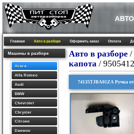
АВТО
Главная
Авто в разборе
Оформить заказ
Оплата
Д
Авто в разборе
Машины в разборе
капота
/ 950541
Acura
Alfa Romeo
74135TJBA01ZA Ручка от
Audi
BMW
Chevrolet
Chrysler
Citroen
Daewoo