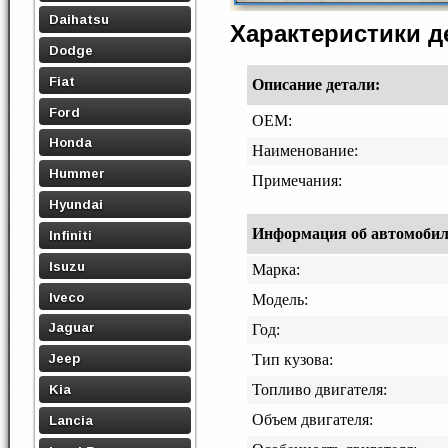
Daihatsu
Характеристики 
Dodge
Fiat
Описание детали:
Ford
OEM:
Honda
Наименование:
Hummer
Примечания:
Hyundai
Информация об автомобиле,
Infiniti
Isuzu
Марка:
Iveco
Модель:
Jaguar
Год:
Jeep
Тип кузова:
Топливо двигателя:
Kia
Объем двигателя:
Lancia