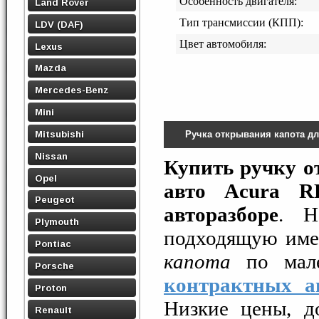
Особенность двигателя:
Land Rover
Тип трансмиссии (КПП):
LDV (DAF)
Цвет автомобиля:
Lexus
Mazda
Mercedes-Benz
Mini
Mitsubishi
Ручка открывания капота д
Nissan
Купить ручку о
Opel
авто Acura 
Peugeot
авторазборе
. Н
Plymouth
подходящую име
Pontiac
капота
по мале
Porsche
контрактных ав
Proton
Низкие цены, д
Renault