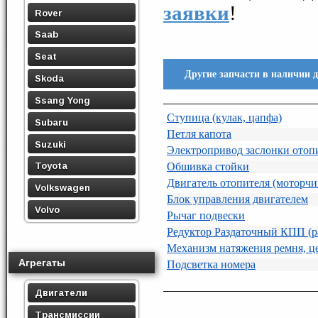
заявки
!
Rover
Saab
Seat
Другие запчасти в наличии 
Skoda
Ssang Yong
Ступица (кулак, цапфа)
Subaru
Петля капота
Suzuki
Электропривод заслонки отоп
Обшивка стойки
Toyota
Двигатель отопителя (моторчи
Volkswagen
Блок управления двигателем
Volvo
Рычаг подвески
Редуктор Раздаточный КПП (р
Механизм натяжения ремня, ц
Агрегаты
Подсветка номера
Двигатели
Трансмиссии