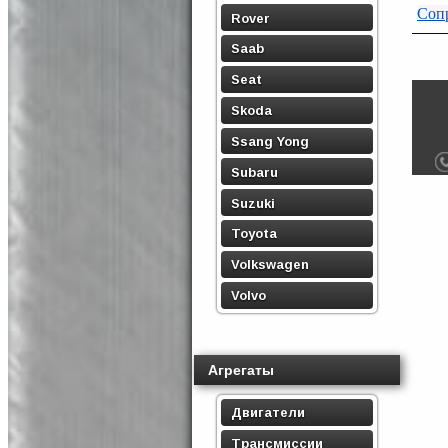
Сопр
Rover
Saab
Seat
Skoda
Ssang Yong
Subaru
Suzuki
Toyota
Volkswagen
Volvo
Агрегаты
Двигатели
Трансмиссии