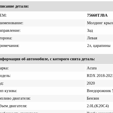
писание детали:
EM:
75660TJBA
аименование:
Молдинг крыл
аправление:
Зад
торона:
Левая
римечания:
2л, царапины
нформация об автомобиле, с которого снята деталь:
арка:
Acura
одель:
RDX 2018-202
д:
2020
ип кузова:
Внедорожник 5
опливо двигателя:
Бензин
бъем двигателя:
2.0L(K20C4)