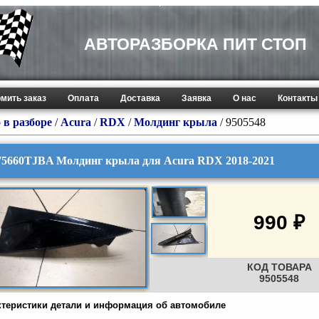
АВТОРАЗБОРКА ПИТ СТОП
мить заказ
Оплата
Доставка
Заявка
О нас
Контакты
 в разборе
/
Acura
/
RDX
/
Молдинг крыла
/ 9505548
75660TJBA Молдинг крыла для Acura RDX 2018-2021
990 ₽
КОД ТОВАРА
9505548
ктеристики детали и информация об автомобиле