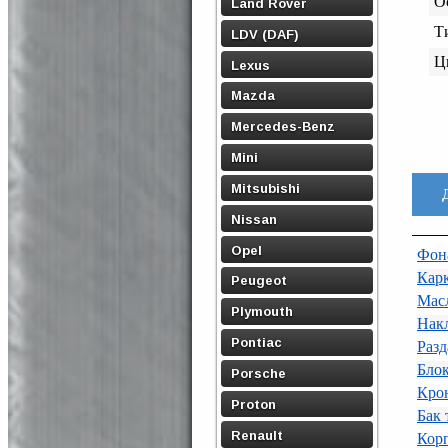
О
Land Rover
Т
LDV (DAF)
Ц
Lexus
Mazda
Mercedes-Benz
Mini
Mitsubishi
Nissan
Opel
Фона
Карк
Peugeot
Масл
Plymouth
Накл
Pontiac
Разд
Блок
Porsche
Крон
Proton
Бак
Renault
Корп