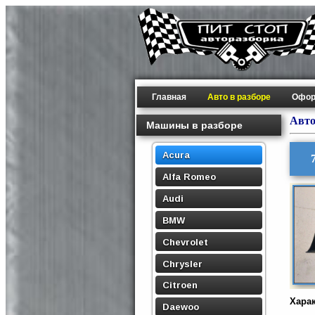
Главная
Авто в разборе
Офор
Авто
Машины в разборе
Acura
Alfa Romeo
Audi
BMW
Chevrolet
Chrysler
Citroen
Хара
Daewoo