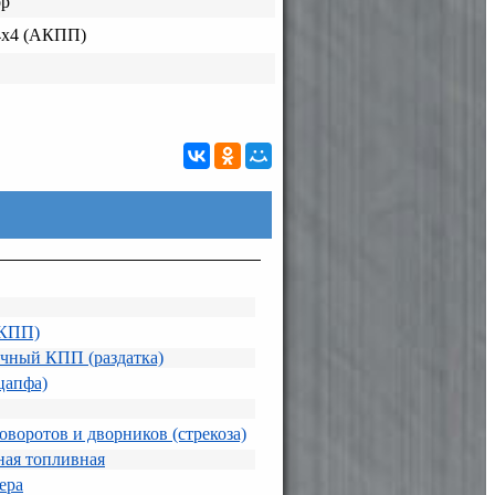
ор
4х4 (АКПП)
АКПП)
очный КПП (раздатка)
цапфа)
воротов и дворников (стрекоза)
ная топливная
ера