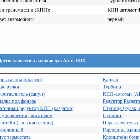
собенность двигателя:
Турбо-инжект
ип трансмиссии (КПП):
КПП автомат 
вет автомобиля:
черный
Другие запчасти в наличии для Acura RDX
рь салона (плафон)
Кардан
ас ручки
Турбина
оотделитель (сапун)
КПП-автомат (
адка под фонарь
Редуктор Раздат
аточный редуктор КПП (раздатка)
Ступица (кулак, 
 управления двигателем
Суппорт
штейн (лапа крепления)
Переключатель по
 топливный
Горловина залив
ус термостата
Кронштейн бамп