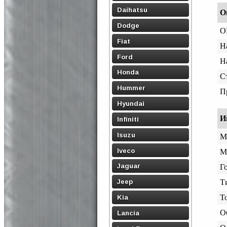
Daihatsu
О
Dodge
O
Fiat
Н
Ford
Н
Honda
С
Hummer
П
Hyundai
И
Infiniti
Isuzu
М
Iveco
М
Jaguar
Го
Jeep
Т
Т
Kia
О
Lancia