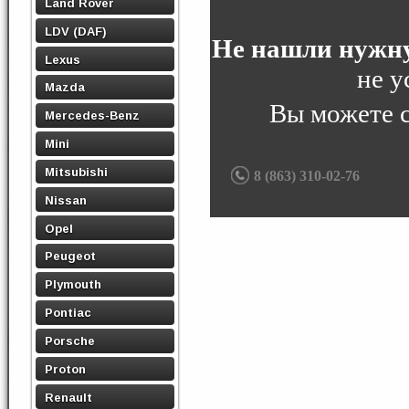
Land Rover
LDV (DAF)
Не нашли нужну
Lexus
не у
Mazda
Вы можете 
Mercedes-Benz
Mini
Mitsubishi
8 (863) 310-02-76
Nissan
Opel
Peugeot
Plymouth
Pontiac
Porsche
Proton
Renault