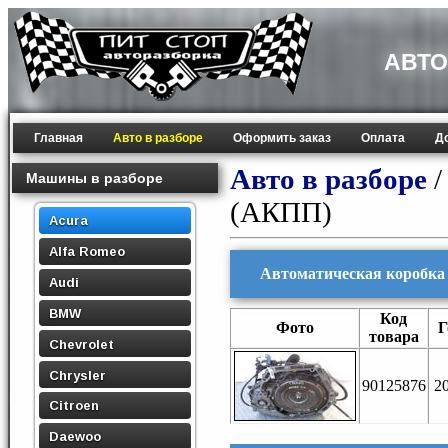
АВТО
Главная
Авто в разборе
Оформить заказ
Оплата
Д
Авто в разборе
Машины в разборе
(АКПП)
Acura
Alfa Romeo
Автоматическая коробка п
Audi
BMW
Код
Фото
Г
товара
Chevrolet
Chrysler
90125876
2
Citroen
Daewoo