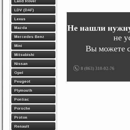
Land Rover
LDV (DAF)
Lexus
Не нашли нужну
Mazda
не у
Mercedes-Benz
Mini
Вы можете 
Mitsubishi
Nissan
8 (863) 310-02-76
Opel
Peugeot
Plymouth
Pontiac
Porsche
Proton
Renault