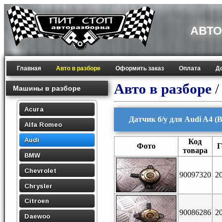
АВТО
Главная
Авто в разборе
Оформить заказ
Оплата
Д
Авто в разборе
Машины в разборе
Acura
Датчик б/у для Audi A4 (B
Alfa Romeo
Audi
Код
Фото
Г
товара
BMW
Chevrolet
90097320
2
Chrysler
Citroen
90086286
2
Daewoo