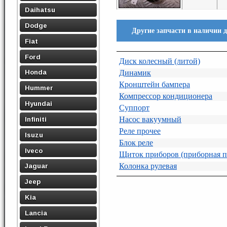
Daihatsu
Dodge
Другие запчасти в наличии д
Fiat
Ford
Диск колесный (литой)
Динамик
Honda
Кронштейн бампера
Hummer
Компрессор кондиционера
Hyundai
Суппорт
Насос вакуумный
Infiniti
Реле прочее
Isuzu
Блок реле
Iveco
Щиток приборов (приборная п
Колонка рулевая
Jaguar
Jeep
Kia
Lancia