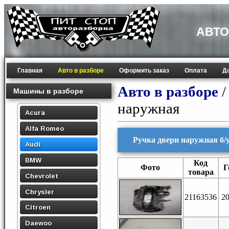
АВТО
Главная
Авто в разборе
Оформить заказ
Оплата
Д
Авто в разборе
Машины в разборе
наружная
Acura
Alfa Romeo
Ручка двери наружная б/у
Audi
BMW
Код
Фото
Г
товара
Chevrolet
Chrysler
21163536
2
Citroen
Daewoo