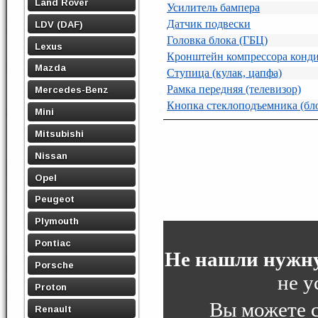
Land Rover
Усилитель бампера
Датчик подвески
LDV (DAF)
Головка блока (ГБЦ)
Lexus
Кронштейн компрессора конд
Mazda
Ступица (кулак, цапфа)
Рамка передняя (телевизор)
Mercedes-Benz
Кнопка стеклоподъемника (бл
Mini
Mitsubishi
Nissan
Opel
Peugeot
Plymouth
Pontiac
Не нашли нужну
Porsche
не у
Proton
Вы можете 
Renault