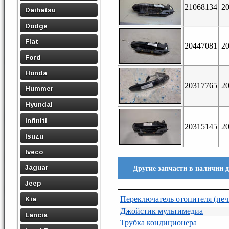
21068134
2
Daihatsu
Dodge
Fiat
20447081
2
Ford
Honda
20317765
2
Hummer
Hyundai
Infiniti
20315145
2
Isuzu
Iveco
Jaguar
Другие запчасти в наличии д
Jeep
Переключатель отопителя (печ
Kia
Джойстик мультимедиа
Lancia
Трубка кондиционера