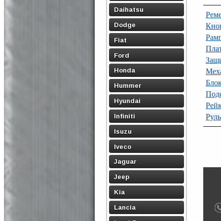
Daihatsu
Реме
Dodge
Кноп
Рамп
Fiat
Пла
Ford
Защи
Honda
Мех
Бло
Hummer
Под
Hyundai
Рейк
Infiniti
Руль
Isuzu
Iveco
Jaguar
Jeep
Kia
Lancia