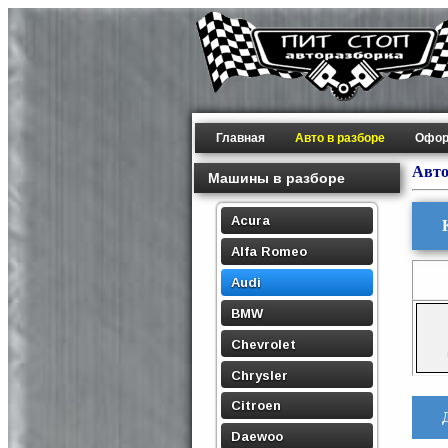
Главная
Авто в разборе
Офор
Авто
Машины в разборе
Acura
Alfa Romeo
Audi
BMW
Chevrolet
Chrysler
Citroen
Daewoo