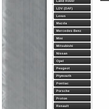
Land Rover
LDV (DAF)
Lexus
Mazda
Mercedes-Benz
Mini
Mitsubishi
Nissan
Opel
Peugeot
Plymouth
Pontiac
Porsche
Proton
Renault