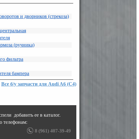
воротов и дворников (стрекоза)
 центральная
теля
рмоза (ручника)
го фильтра
теля бампера
Все б/у запчасти для Audi A6 (C4)
пели добавить ее в каталог.
о телефонам:
8 (961) 407-39-49