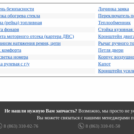
нь безопасности
Личинка замка
ка обогрева стекла
Переключатель по
а (рейка) топливная
Теплообменник
та фонаря
Стойка кузовная
та моторного отсека (картера ДВС)
Кронштейн двига
анизм натяжения ремня, цепи
Рычаг ручного то
к комфорта
Петля двери
светка номера
Корпус воздушно
а рулевая с г/у
Капот
Кронштейн усили
Не нашли нужную Вам запчасть?
Возможно, мы просто не ус
Вы можете связаться с нашими менеджерами п
8 (863) 310-02-76
8 (863) 310-01-50