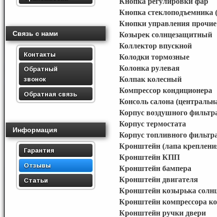
Кнопка регулировки фар
Кнопка стеклоподъемника (
Кнопки управления прочие
Связь с нами
Козырек солнцезащитный
Коллектор впускной
Контакты
Колодки тормозные
Колонка рулевая
Обратный
звонок
Колпак колесный
Компрессор кондиционера
Обратная связь
Консоль салона (центральна
Корпус воздушного фильтр
Корпус термостата
Информация
Корпус топливного фильтр
Кронштейн (лапа креплени
Гарантия
Кронштейн КПП
Отзывы
Кронштейн бампера
Кронштейн двигателя
Статьи
Кронштейн козырька солн
Кронштейн компрессора к
Кронштейн ручки двери