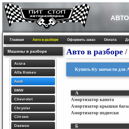
АВТО
Главная
Авто в разборе
Оформить заказ
Оплата
Д
Авто в разборе
Машины в разборе
Acura
Купить б/у запчасти для 
Alfa Romeo
Audi
BMW
А
Chevrolet
Амортизатор капота
Амортизатор крышки бага
Chrysler
Амортизатор подвески
Citroen
Daewoo
Б