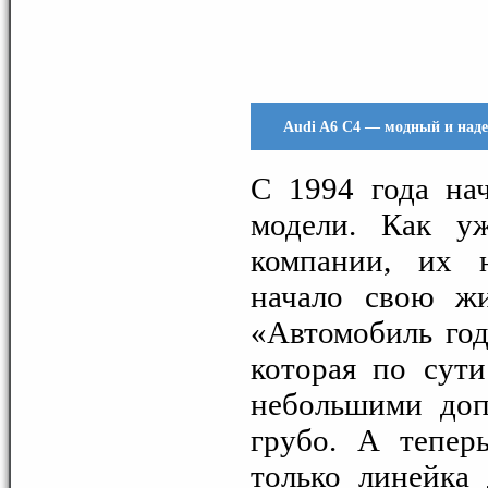
Audi A6 C4 — модный и над
C 1994 года нач
модели. Как у
компании, их 
начало свою жи
«Автомобиль год
которая по сут
небольшими доп
грубо. А тепер
только линейка