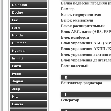
Балка подвески передняя (
Daihatsu
Бампер
Dodge
Бачок гидроусилителя
Fiat
Бачок омывателя
Бачок расширительный
Ford
Блок АБС, насос (ABS, ESP
Honda
Блок комфорта
Блок управления АБС (ABS
Hummer
Блок управления АКПП / 
Hyundai
Блок управления вентилят
Infiniti
Блок управления двигател
Болт колесный
Isuzu
Iveco
В
Jaguar
Вентилятор радиатора
Jeep
Г
Kia
Генератор
Lancia