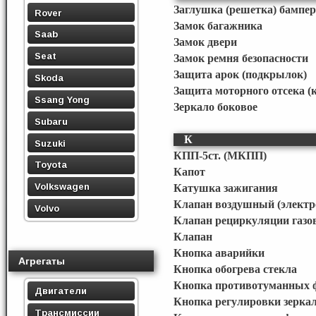
Заглушка (решетка) бампер
Rover
Замок багажника
Saab
Замок двери
Seat
Замок ремня безопасности
Защита арок (подкрылок)
Skoda
Защита моторного отсека (
Ssang Yong
Зеркало боковое
Subaru
К
Suzuki
КПП-5ст. (МКПП)
Toyota
Капот
Volkswagen
Катушка зажигания
Клапан воздушный (элект
Volvo
Клапан рециркуляции газо
Клапан
Кнопка аварийки
Агрегаты
Кнопка обогрева стекла
Кнопка противотуманных 
Двигатели
Кнопка регулировки зерка
Трансмиссии