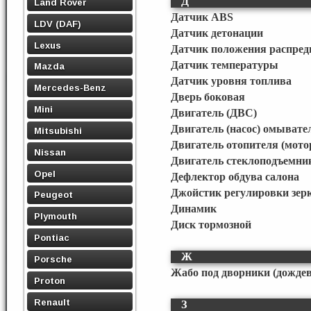
Д
Land Rover
Датчик ABS
LDV (DAF)
Датчик детонации
Lexus
Датчик положения распред
Датчик температуры
Mazda
Датчик уровня топлива
Mercedes-Benz
Дверь боковая
Mini
Двигатель (ДВС)
Двигатель (насос) омывате
Mitsubishi
Двигатель отопителя (мото
Nissan
Двигатель стеклоподъемни
Opel
Дефлектор обдува салона
Джойстик регулировки зер
Peugeot
Динамик
Plymouth
Диск тормозной
Pontiac
Ж
Porsche
Жабо под дворники (дожде
Proton
Renault
З