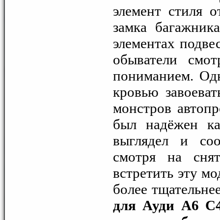
элемент стиля о
замка багажник
элементах подве
обыватели смот
пониманием. Од
кровью завоеват
монстров автоп
был надёжен ка
выглядел и соо
смотря на сня
встретить эту мо
более тщательне
для Ауди А6 С