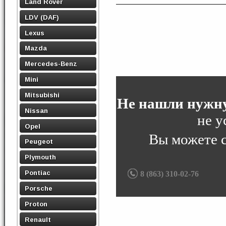
Land Rover
LDV (DAF)
Lexus
Mazda
Mercedes-Benz
Mini
Mitsubishi
Не нашли нужну
Nissan
не у
Opel
Вы можете 
Peugeot
Plymouth
Pontiac
8 (863) 310-02-76
Porsche
Proton
Renault