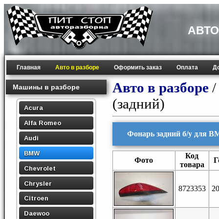
АВТО
Главная
Авто в разборе
Оформить заказ
Оплата
Д
Авто в разборе
Машины в разборе
(задний)
Acura
Alfa Romeo
Фонарь задний б/у для B
Audi
BMW
Код
Фото
Г
товара
Chevrolet
Chrysler
8723353
2
Citroen
Daewoo