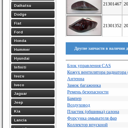
21301467
2
Daihatsu
Dodge
Fiat
21301352
2
Ford
Honda
Другие запчасти в наличии 
Hummer
Hyundai
Блок управления CAS
Infiniti
Кожух вентилятора радиатора 
Isuzu
Антенна
Iveco
Замок багажника
Ремень безопасности
Jaguar
Бампер
Jeep
Воздуховод
Kia
Пластик (обшивка) салона
Форсунка омывателя фар
Lancia
Коллектор впускной