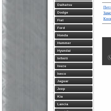
Daihatsu
Петл
Dodge
Замо
Кноп
Fiat
Ford
Honda
Hummer
Hyundai
Infiniti
Isuzu
Iveco
Jaguar
Jeep
Kia
Lancia