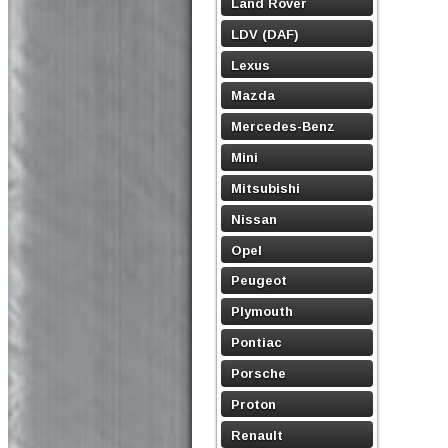
Land Rover
LDV (DAF)
Lexus
Mazda
Mercedes-Benz
Mini
Mitsubishi
Nissan
Opel
Peugeot
Plymouth
Pontiac
Porsche
Proton
Renault