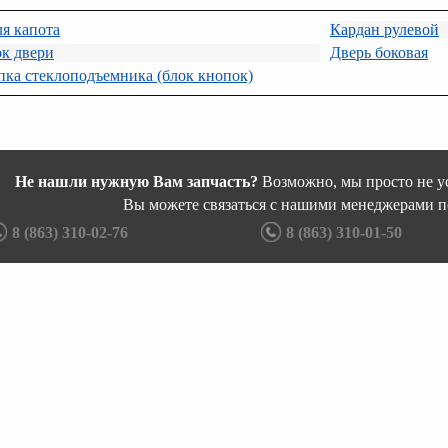
я капота
Кардан рулевой
к двери
Дверь боковая
ка стеклоподъемника (блок кнопок)
Не нашли нужную Вам запчасть?
Возможно, мы просто не ус
Вы можете связаться с нашими менеджерами п
8 (863) 310-02-76
8 (863) 310-01-50