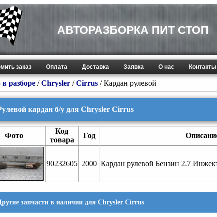
АВТОРАЗБОРКА ПИТ СТОП
мить заказ
Оплата
Доставка
Заявка
О нас
Контакты
 в разборе
/
Chrysler
/
Cirrus
/ Кардан рулевой
Рулевой кардан б/у для Chrysler Cirrus
Код
Фото
Год
Описани
товара
90232605
2000
Кардан рулевой Бензин 2.7 Инже
Другие запчасти в наличии для Chrysler Cirrus