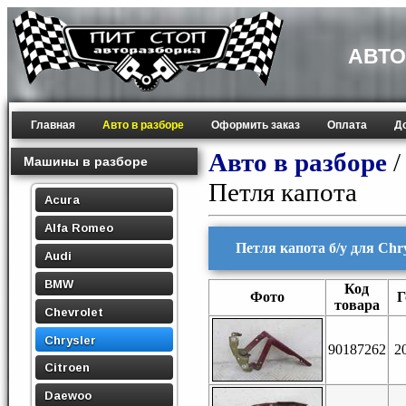
АВТО
Главная
Авто в разборе
Оформить заказ
Оплата
Д
Авто в разборе
Машины в разборе
Петля капота
Acura
Alfa Romeo
Петля капота б/у для Chr
Audi
BMW
Код
Фото
Г
товара
Chevrolet
Chrysler
90187262
2
Citroen
Daewoo