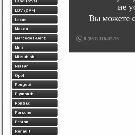
Land Rover
не у
LDV (DAF)
Вы можете 
Lexus
Mazda
Mercedes-Benz
8 (863) 310-02-76
Mini
Mitsubishi
Nissan
Opel
Peugeot
Plymouth
Pontiac
Porsche
Proton
Renault