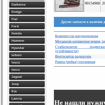
90154968
2
Daihatsu
Dodge
Fiat
Другие запчасти в наличии д
Ford
Honda
Компрессор кондиционера
Hummer
Механизм натяжения ремня, ц
Стабилизатор подвеск
Hyundai
устойчивости)
Infiniti
Вентилятор радиатора
Рампа (рейка) топливная
Isuzu
Iveco
Jaguar
Jeep
Kia
Lancia
Не нашли нужну