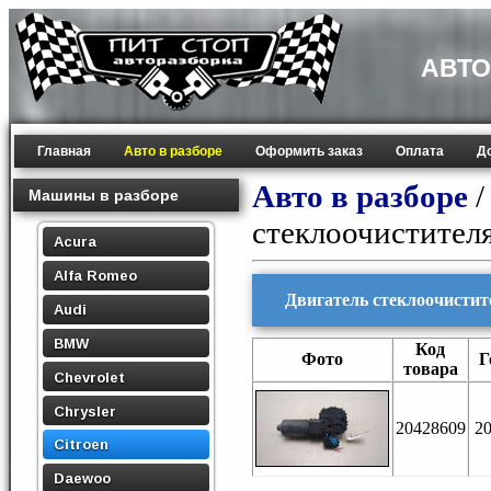
АВТО
Главная
Авто в разборе
Оформить заказ
Оплата
Д
Авто в разборе
Машины в разборе
стеклоочистител
Acura
Alfa Romeo
Двигатель стеклоочистите
Audi
BMW
Код
Фото
Г
товара
Chevrolet
Chrysler
20428609
2
Citroen
Daewoo