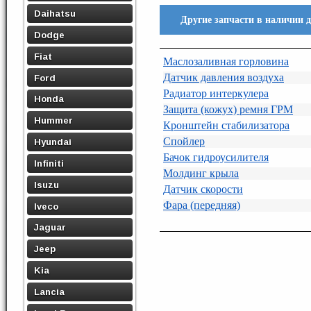
Daihatsu
Другие запчасти в наличии д
Dodge
Fiat
Маслозаливная горловина
Датчик давления воздуха
Ford
Радиатор интеркулера
Honda
Защита (кожух) ремня ГРМ
Hummer
Кронштейн стабилизатора
Спойлер
Hyundai
Бачок гидроусилителя
Infiniti
Молдинг крыла
Isuzu
Датчик скорости
Фара (передняя)
Iveco
Jaguar
Jeep
Kia
Lancia