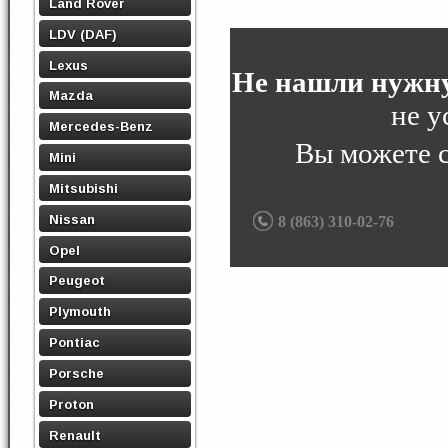
Land Rover
LDV (DAF)
Lexus
Не нашли нужну
Mazda
не у
Mercedes-Benz
Вы можете 
Mini
Mitsubishi
Nissan
8 (863) 310-02-76
Opel
Peugeot
Plymouth
Pontiac
Porsche
Proton
Renault