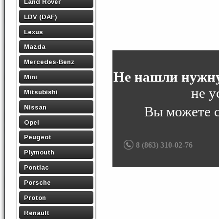
Land Rover
LDV (DAF)
Lexus
Mazda
Mercedes-Benz
Не нашли нужну
Mini
не у
Mitsubishi
Nissan
Вы можете 
Opel
Peugeot
8 (863) 310-02-76
Plymouth
Pontiac
Porsche
Proton
Renault