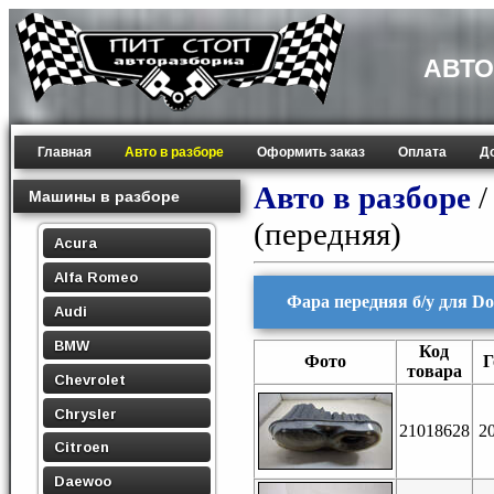
АВТО
Главная
Авто в разборе
Оформить заказ
Оплата
Д
Авто в разборе
Машины в разборе
(передняя)
Acura
Alfa Romeo
Фара передняя б/у для Do
Audi
BMW
Код
Фото
Г
товара
Chevrolet
Chrysler
21018628
2
Citroen
Daewoo