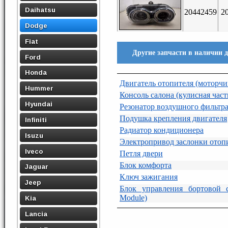
Daihatsu
20442459
2
Dodge
Fiat
Другие запчасти в наличии д
Ford
Honda
Двигатель отопителя (моторчи
Hummer
Консоль салона (кулисная част
Hyundai
Резонатор воздушного фильтр
Подушка крепления двигателя
Infiniti
Радиатор кондиционера
Isuzu
Электропривод заслонки отоп
Iveco
Петля двери
Блок комфорта
Jaguar
Ключ зажигания
Jeep
Блок управления бортовой с
Module)
Kia
Lancia