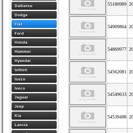
55180989
2
Daihatsu
Dodge
Fiat
54909864
2
Ford
Honda
54869977
2
Hummer
Hyundai
Infiniti
54562081
2
Isuzu
Iveco
54549633
2
Jaguar
Jeep
Kia
54539498
2
Lancia