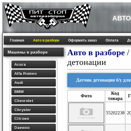
АВТО
Главная
Авто в разборе
Оформить заказ
Оплата
Д
Авто в разборе
Машины в разборе
детонации
Acura
Alfa Romeo
Датчик детонации б/у для F
Audi
BMW
Код
Фото
Г
товара
Chevrolet
Chrysler
55202238
2
Citroen
Daewoo