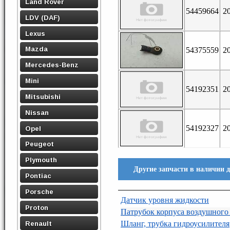
Land Rover
54459664
2
LDV (DAF)
Lexus
Mazda
54375559
2
Mercedes-Benz
Mini
54192351
2
Mitsubishi
Nissan
54192327
2
Opel
Peugeot
Plymouth
Другие запчасти в наличии дл
Pontiac
Porsche
Датчик уровня жидкости
Proton
Патрубок корпуса воздушного
Шланг, трубка гидроусилителя
Renault