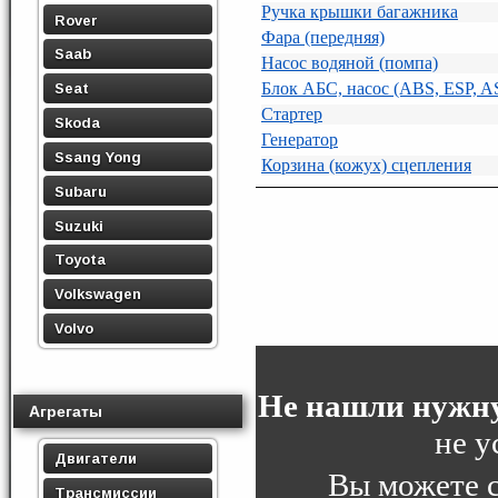
Ручка крышки багажника
Rover
Фара (передняя)
Saab
Насос водяной (помпа)
Блок АБС, насос (ABS, ESP, A
Seat
Стартер
Skoda
Генератор
Ssang Yong
Корзина (кожух) сцепления
Subaru
Suzuki
Toyota
Volkswagen
Volvo
Не нашли нужну
Агрегаты
не у
Двигатели
Вы можете 
Трансмиссии