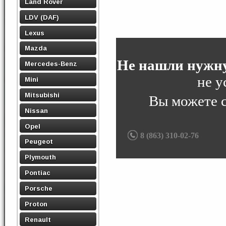
Land Rover
LDV (DAF)
Lexus
Mazda
Не нашли нужну
Mercedes-Benz
не у
Mini
Mitsubishi
Вы можете 
Nissan
Opel
8 (863) 310-02-76
Peugeot
Plymouth
Pontiac
Porsche
Proton
Renault