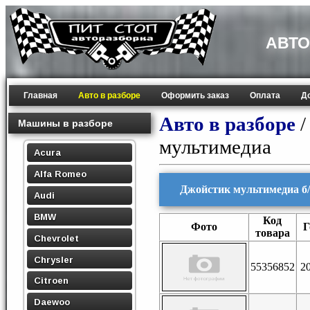
АВТО
Главная
Авто в разборе
Оформить заказ
Оплата
Д
Авто в разборе
Машины в разборе
мультимедиа
Acura
Alfa Romeo
Джойстик мультимедиа б/у 
Audi
BMW
Код
Фото
Г
товара
Chevrolet
Chrysler
55356852
2
Citroen
Daewoo