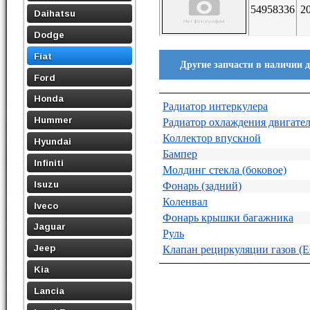
54958336
2
Daihatsu
Dodge
Fiat
Другие запчасти в наличии дл
Ford
Honda
Радиатор интеркулера
Hummer
Радиатор охлаждения двигате
Коллектор впускной
Hyundai
Бампер
Infiniti
Молдинг стекла (боковое)
Isuzu
Фонарь (задний)
Коленвал
Iveco
Фонарь крышки багажника
Jaguar
Руль
Jeep
Клапан рециркуляции газов (
Kia
Lancia